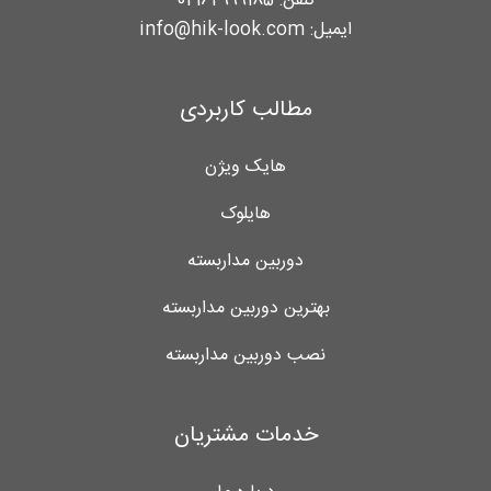
تلفن:
02162999185
ایمیل:
info@hik-look.com
مطالب کاربردی
هایک ویژن
هایلوک
دوربین مداربسته
بهترین دوربین مداربسته
نصب دوربین مداربسته
خدمات مشتریان