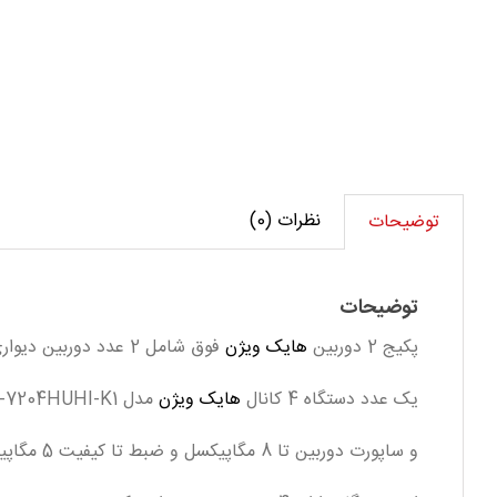
پکیج
دو
دوربین
هایک
ویژن
(5MP)
مدل
نظرات (0)
توضیحات
2B5MP
عدد
توضیحات
پکیج 2 دوربین
هایک ویژن
فوق شامل 2 عدد دوربین دیواری مدل DS-2CE16H0T-ITF دوربین ها دارای زاویه دید 106درجه و دید در شب بوده و تا 20 متر مربع را در شب پوشش میدهد .
یک عدد دستگاه 4 کانال
هایک ویژن
مدل DS-7204HUHI-K1 که قابلیت اتصال 4 عدد دوربین HD و 2 عدد دوربین شبکه (IP CAMERA) را دارد
و ساپورت دوربین تا 8 مگاپیکسل و ضبط تا کیفیت 5 مگاپیکسل را دارد و علاوه بر ساپورت دوربین های توربو اچ دی قابلیت اتصال دوربین انالوگ، TVI ،CVI ،AHD را نیز دارد.