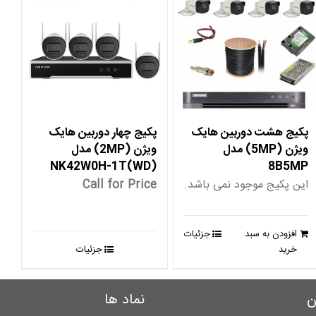
پکیج هشت دوربین هایک
پکیج چهار دوربین هایک
ویژن (5MP) مدل
ویژن (2MP) مدل
NK42W0H-1T(WD)
8B5MP
این پکیج موجود نمی باشد.
Call for Price
افزودن به سبد
جزئیات
خرید
جزئیات
ن
نماد ها