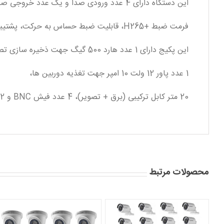
این دستگاه دارای 4 عدد ورودی صدا و یک عدد خروجی صدا، خروجی HDMI ،VGA و AV ،
فرمت ضبط +H265، قابلیت ضبط حساس به حرکت، پشتیبانی از سرویس انتقال تصویر P2P نیز میباشد .
این پکیج دارای 1 عدد هارد 500 گیگ جهت ذخیره سازی تصاویر،
1 عدد پاور 12 ولت 10 امپر جهت تغذیه دوربین ها،
20 متر کابل ترکیبی (برق + تصویر)، 4 عدد فیش BNC و 2 عدد فیش اداپتوری نیز میباشد .
محصولات مرتبط