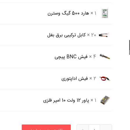
اصلی
قیمت
است.
11,345,000 تومان
فعلی
1 ×
هارد 500 گیگ وسترن
بود.
00
است.
20 ×
کابل ترکیبی برق بغل
4 ×
فیش BNC پیچی
2 ×
فیش اداپتوری
1 ×
پاور 12 ولت 10 امپر فلزی