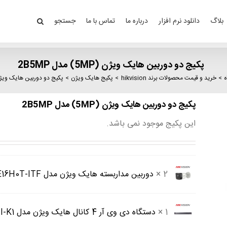
بلاگ
دانلود نرم افزار
درباره ما
تماس با ما
جستجو
پکیج دو دوربین هایک ویژن (5MP) مدل 2B5MP
ه
خرید و قیمت محصولات برند hikvision
پکیج هایک ویژن
پکیج دو دوربین هایک ویژن (5MP) مدل 
پکیج دو دوربین هایک ویژن (5MP) مدل 2B5MP
این پکیج موجود نمی باشد.
2 ×
دوربین مداربسته هایک ویژن مدل DS-2CE16H0T-ITF
قیمت
اصلی
قیمت
1,801,000 تومان
فعلی
1 ×
دستگاه دی وی آر 4 کانال هایک ویژن مدل DS-7204HUHI-K1
قیمت
بود.
0