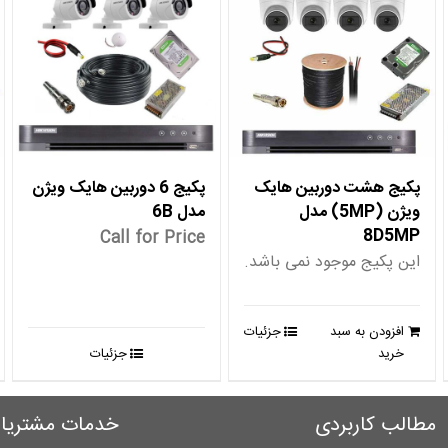
پکیج هشت دوربین هایک
پکیج 6 دوربین هایک ویژن
ویژن (5MP) مدل
مدل 6B
8D5MP
Call for Price
این پکیج موجود نمی باشد.
افزودن به سبد
جزئیات
خرید
جزئیات
مطالب کاربردی
خدمات مشتریا