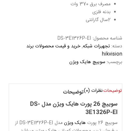
مصرف برق 370 وات
بدنه فلزی
2سال گارانتی
شناسه محصول:
DS-3E1326P-EI
دسته:
تجهیزات شبکه
,
خرید و قیمت محصولات برند
hikvision
برچسب:
سوییچ هایک ویژن
توضیحات
نظرات (0)
توضیحات
سوییچ 26 پورت هایک ویژن مدل DS-
3E1326P-EI
سوییچ 26 پورت
هایک ویژن
مدل DS-3E1326P-EI از
پرفروش ترین محصولات کمپانی هایک ویژن میباشد