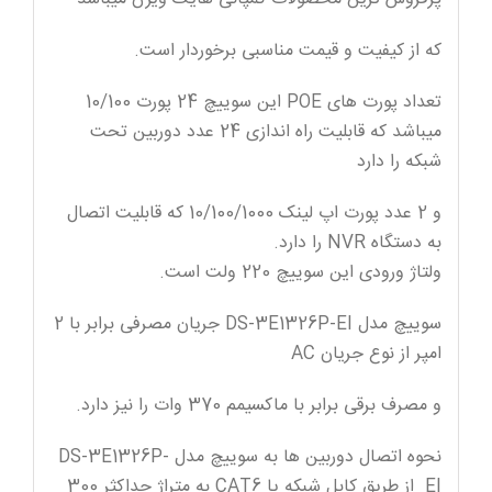
که از کیفیت و قیمت مناسبی برخوردار است.
تعداد پورت های POE این سوییچ 24 پورت 10/100
میباشد که قابلیت راه اندازی 24 عدد دوربین تحت
شبکه را دارد
و 2 عدد پورت اپ لینک 10/100/1000 که قابلیت اتصال
به دستگاه NVR را دارد.
ولتاژ ورودی این سوییچ 220 ولت است.
سوییچ مدل DS-3E1326P-EI جریان مصرفی برابر با 2
امپر از نوع جریان AC
و مصرف برقی برابر با ماکسیمم 370 وات را نیز دارد.
نحوه اتصال دوربین ها به سوییچ مدل DS-3E1326P-
EI از طریق کابل شبکه یا CAT6 به متراژ حداکثر 300