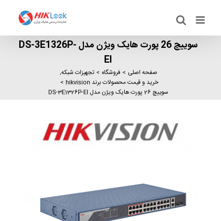
Ski
t
conten
سوییچ 26 پورت هایک ویژن مدل DS-3E1326P-
EI
صفحه اصلی
فروشگاه
تجهیزات شبکه
خرید و قیمت محصولات برند hikvision
سوییچ 26 پورت هایک ویژن مدل DS-3E1326P-EI