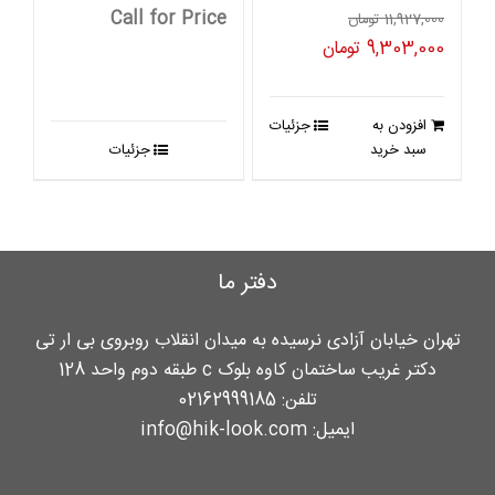
Call for Price
11,927,000
تومان
قیمت
قیمت
9,303,000
تومان
اصلی
فعلی
11,927,000 تومان
9,303,000 تومان
افزودن به
جزئیات
بود.
است.
سبد خرید
جزئیات
دفتر ما
تهران خیابان آزادی نرسیده به میدان انقلاب روبروی بی ار تی
دکتر غریب ساختمان کاوه بلوک c طبقه دوم واحد 128
تلفن:
02162999185
ایمیل:
info@hik-look.com