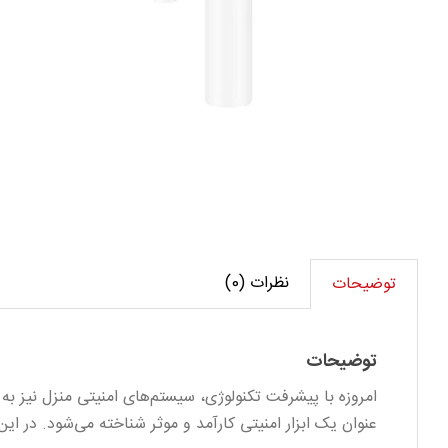
مگنت
بی
سیم
با
قابلیت
تشخیص
شوک
هایک
نظرات (0)
توضیحات
ویژن
DS-
PDMC-
توضیحات
EG2-
WB
عدد
عنوان یک ابزار امنیتی کارآمد و موثر شناخته می‌شود. در ای