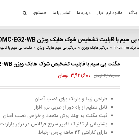
بلاگ
دانلود نرم افزار
درباره ما
تماس با ما
جستجو
 سیم با قابلیت تشخیص شوک هایک ویژن DS-PDMC-EG2-WB
hikvisi
دزدگیر هایک ویژن
دزدگیر بی سیم هایک ویژن
مگنت بی سیم با قابلیت تش
مگنت بی سیم با قابلیت تشخیص شوک هایک ویژن DS-PDMC-EG2-WB
قیمت
قیمت
3,921,600
تومان
4,128,000
تومان
اصلی
فعلی
4,128,000 تومان
3,921,600 تومان
طراحی زیبا و باریک برای نصب آسان
بود.
است.
قابل تنظیم از راه دور از طریق نرم افزار
ثبت مگنت به چند روش متعدد و طراحی نصب آسان
پشتیبانی از تکنیک تغییر سریع فرکانس در برابر پارازیت 
دارای گارانتی 24 ماهه پارس ارتباط