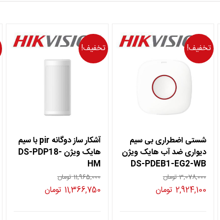
تخفیف!
تخفیف!
شستی اضطراری بی سیم
آشکار ساز دوگانه pir با سیم
دیواری ضد آب هایک ویژن
هایک ویژن DS-PDP18-
HM
DS-PDEB1-EG2-WB
3,078,000
تومان
11,965,000
تومان
قیمت
قیمت
قیمت
قیمت
2,924,100
تومان
11,366,750
تومان
اصلی
فعلی
اصلی
فعلی
32,727,500 تومان
3,078,000 تومان
2,924,100 تومان
11,965,000 تومان
,366,750