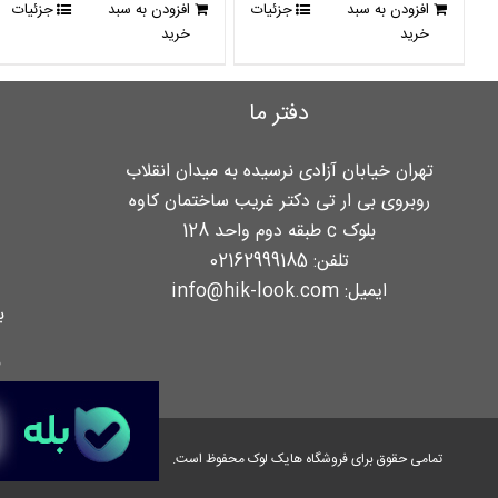
افزودن به سبد
جزئیات
افزودن به سبد
جزئیات
بود.
است.
بود.
است.
خرید
خرید
دفتر ما
تهران خیابان آزادی نرسیده به میدان انقلاب
روبروی بی ار تی دکتر غریب ساختمان کاوه
بلوک c طبقه دوم واحد 128
تلفن:
02162999185
ایمیل:
info@hik-look.com
ب
ن
تمامی حقوق برای فروشگاه هایک لوک محفوظ است.