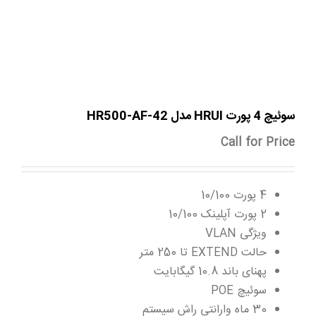
سوئیچ 4 پورت HRUI مدل HR500-AF-42
Call for Price
4 پورت 10/100
2 پورت آپلینک 10/100
ویژگی VLAN
حالت EXTEND تا 250 متر
پهنای باند 10.8 گیگابایت
سوئیچ POE
30 ماه وارانتی راش سیستم