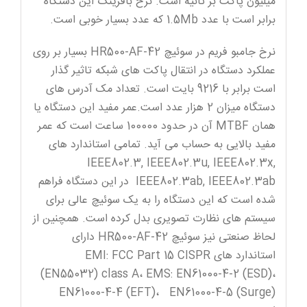
میلیون پاکت بر ثانیه است. نرخ بافرینگ این دستگاه
برابر است با عدد 1.5Mb که عدد بسیار خوبی است.
نرخ جامبو فریم در سوئیچ HR500-AF-42 بسیار بر روی
عملکرد دستگاه در انتقال پاکت های شبکه تاثیر گذار
است برابر با 9216 بایت است. تعداد مک آدرس های
دستگاه میزان 2 هزار عدد است.عمر مفید این دستگاه یا
همان MTBF آن در حدود 100000 ساعت است که عمر
مفید بالایی به حساب می آید. تمامی استاندارد های
IEEE802.3, IEEE802.3u, IEEE802.3x,
IEEE802.3ab, IEEE802.3ab در این دستگاه فراهم
شده است که این دستگاه را به یک سوئیچ عالی برای
سیستم های نظارت تصویری بدل کرده است. همچنین از
لحاظ صنعتی نیز سوئیچ HR500-AF-42 دارای
استاندارد های EMI: FCC Part 15 CISPR
(EN55032) class A، EMS: EN61000-4-2 (ESD)،
EN61000-4-4 (EFT)، EN61000-4-5 (Surge)