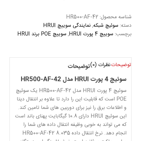
شناسه محصول:
HR500-AF-42
دسته:
سوئیچ شبکه
,
نمایندگی سوییچ HRUI
برچسب:
سوییچ 4 پورت HRUI
,
سوییچ POE برند HRUI
توضیحات
نظرات (0)
توضیحات
سوئیچ 4 پورت HRUI مدل HR500-AF-42
سوئیچ 4 پورت HRUI مدل HR500-AF-42 یک سوئیچ
POE است که قابلیت این را دارد تا علاوه بر انتقال دیتا
و اطلاعات برق را نیز برای دوربین های شما تامین کند.
این سوئیچ HRUI دارای 10.8 گیگابایت پهنای باند است
که می تواند به خوبی وظیفه انتقال داده های شما را
انجام دهد. نرخ انتقال داده HR500-AF-42 8.035