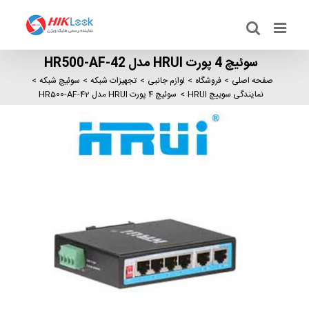
Ski
t
conten
سوئیچ 4 پورت HRUI مدل HR500-AF-42
صفحه اصلی
فروشگاه
لوازم جانبی
تجهیزات شبکه
سوئیچ شبکه
نمایندگی سوییچ HRUI
سوئیچ 4 پورت HRUI مدل HR500-AF-42