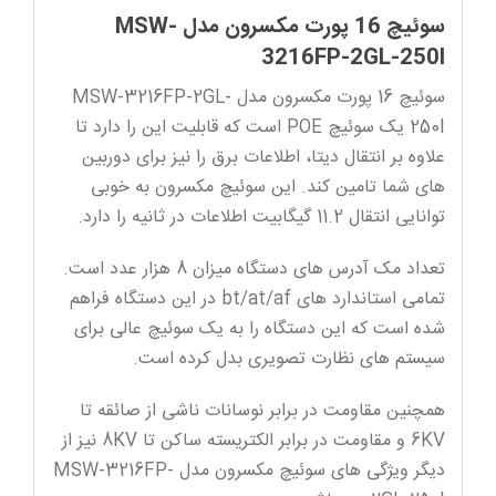
عدد
سوئیچ 16 پورت مکسرون مدل MSW-
3216FP-2GL-250I
سوئیچ 16 پورت مکسرون مدل MSW-3216FP-2GL-
250I یک سوئیچ POE است که قابلیت این را دارد تا
علاوه بر انتقال دیتا، اطلاعات برق را نیز برای دوربین
های شما تامین کند. این سوئیچ مکسرون به خوبی
توانایی انتقال 11.2 گیگابیت اطلاعات در ثانیه را دارد.
تعداد مک آدرس های دستگاه میزان 8 هزار عدد است.
تمامی استاندارد های bt/at/af در این دستگاه فراهم
شده است که این دستگاه را به یک سوئیچ عالی برای
سیستم های نظارت تصویری بدل کرده است.
همچنین مقاومت در برابر نوسانات ناشی از صائقه تا
6KV و مقاومت در برابر الکتریسته ساکن تا 8KV نیز از
دیگر ویژگی های سوئیچ مکسرون مدل MSW-3216FP-