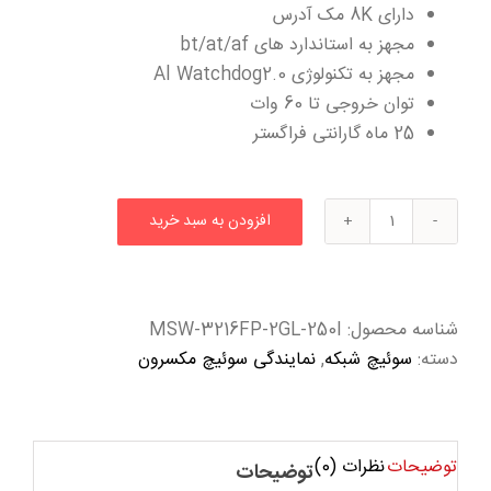
دارای 8K مک آدرس
مجهز به استاندارد های
bt/at/af
مجهز به تکنولوژی Al Watchdog2.0
توان خروجی تا 60 وات
25 ماه گارانتی فراگستر
افزودن به سبد خرید
سوئیچ
16
پورت
مکسرون
شناسه محصول:
MSW-3216FP-2GL-250I
مدل
دسته:
سوئیچ شبکه
,
نمایندگی سوئیچ مکسرون
MSW-
3216FP-
2GL-
توضیحات
نظرات (0)
250I
توضیحات