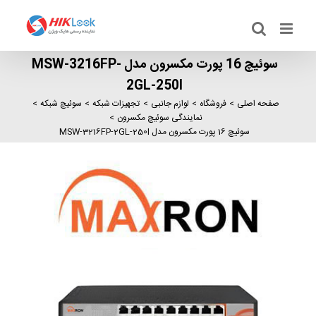
Ski
t
conten
سوئیچ 16 پورت مکسرون مدل MSW-3216FP-
2GL-250I
صفحه اصلی
فروشگاه
لوازم جانبی
تجهیزات شبکه
سوئیچ شبکه
نمایندگی سوئیچ مکسرون
سوئیچ 16 پورت مکسرون مدل MSW-3216FP-2GL-250I