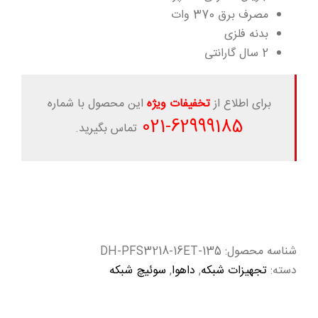
مصرف برق 370 وات
بدنه فلزی
2 سال گارانتی
برای اطلاع از
تخفیفات ویژه
این محصول با شماره
-021
62999185
تماس بگیرید.
شناسه محصول:
DH-PFS3218-16ET-135
دسته:
تجهیزات شبکه
,
داهوا
,
سوئیچ شبکه