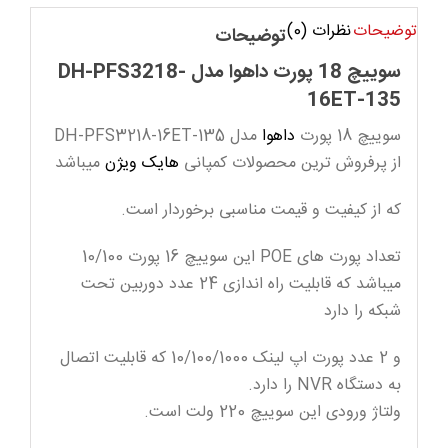
توضیحات
نظرات (0)
توضیحات
سوییچ 18 پورت داهوا مدل DH-PFS3218-
16ET-135
سوییچ 18 پورت
داهوا
مدل DH-PFS3218-16ET-135
از پرفروش ترین محصولات کمپانی
هایک ویژن
میباشد
که از کیفیت و قیمت مناسبی برخوردار است.
تعداد پورت های POE این سوییچ 16 پورت 10/100
میباشد که قابلیت راه اندازی 24 عدد دوربین تحت
شبکه را دارد
و 2 عدد پورت اپ لینک 10/100/1000 که قابلیت اتصال
به دستگاه NVR را دارد.
ولتاژ ورودی این سوییچ 220 ولت است.