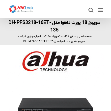
Ski
t
conten
سوییچ 18 پورت داهوا مدل DH-PFS3218-16ET-
135
صفحه اصلی
فروشگاه
تجهیزات شبکه
داهوا
سوئیچ شبکه
سوییچ 18 پورت داهوا مدل DH-PFS3218-16ET-135