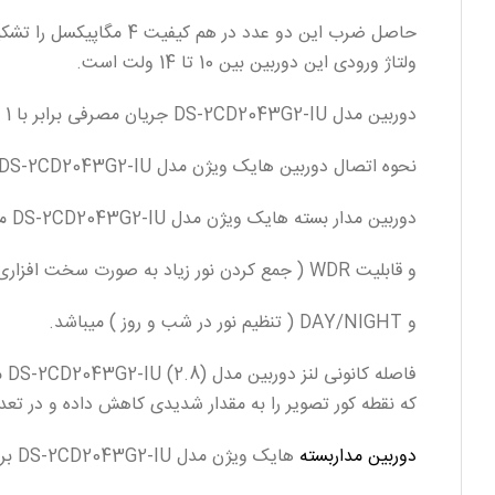
حاصل ضرب این دو عدد در هم کیفیت 4 مگاپیکسل را تشکیل میدهد.
ولتاژ ورودی این دوربین بین 10 تا 14 ولت است.
دوربین مدل DS-2CD2043G2-IU جریان مصرفی برابر با 1 یا 2 امپر از نوع جریان ثابت DC و مصرف برقی برابر با ماکسیمم 4 وات را نیز دارد وهمچنین از قابلیت POE نیز برخوردار میباشد.
نحوه اتصال دوربین هایک ویژن مدل DS-2CD2043G2-IU به دستگاه NVR از طریق کابل شبکه یا CAT6 به متراژ حداکثر 200 متر و از طریق سوکت شبکه RG 45 میباشد.
دوربین مدار بسته هایک ویژن مدل DS-2CD2043G2-IU مجهز به قابلیت BLC ( یکسان کردن تضاد نوری در محیط های روشن و تاریک )
و قابلیت WDR ( جمع کردن نور زیاد به صورت سخت افزاری)
و DAY/NIGHT ( تنظیم نور در شب و روز ) میباشد.
فاصله کانونی لنز دوربین مدل (DS-2CD2043G2-IU (2.8 میلیمتر میباشد که زاویه دید برابر با 103 درجه را تشکیل میدهد.
که نقطه کور تصویر را به مقدار شدیدی کاهش داده و در تعد
دوربین مداربسته
هایک ویژن مدل DS-2CD2043G2-IU برد دید در شبی رنگی برابر با 40 متر مربع را پوشش میدهد.