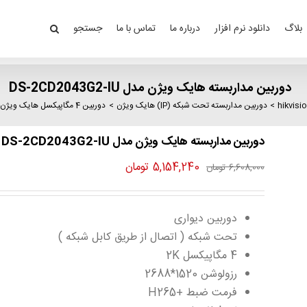
بلاگ
دانلود نرم افزار
درباره ما
تماس با ما
جستجو
دوربین مداربسته هایک ویژن مدل DS-2CD2043G2-IU
دوربین مداربسته تحت شبکه (IP) هایک ویژن
دوربین 4 مگاپیکسل هایک ویژن
دوربین مداربسته هایک ویژن مدل DS-2CD2043G2-IU
قیمت
قیمت
5,154,240
تومان
6,608,000
تومان
اصلی
فعلی
6,608,000 تومان
5,154,240 تومان
دوربین دیواری
بود.
است.
تحت شبکه ( اتصال از طریق کابل شبکه )
4 مگاپیکسل 2K
رزولوشن 1520*2688
فرمت ضبط +H265