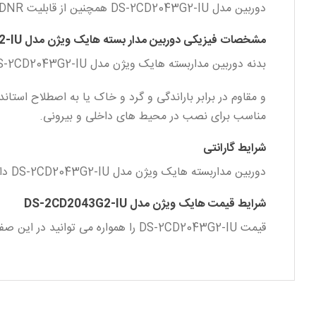
دوربین مدل DS-2CD2043G2-IU همچنین از قابلیت DNR ( کاهش نویز در شب ) نیز پشتیبانی میکند.
مشخصات فیزیکی دوربین مدار بسته هایک ویژن مدل DS-2CD2043G2-IU
بدنه دوربین مداربسته هایک ویژن مدل DS-2CD2043G2-IU تشکیل شده از فلز است.
و مقاوم در برابر باراندگی و گرد و خاک یا به اصطلاح استاندارد ( 7
مناسب برای نصب در محیط های داخلی و بیرونی.
شرایط گارانتی
دوربین مداربسته هایک ویژن مدل DS-2CD2043G2-IU دارای 2 سال گارانتی میباشد . هم اکنون میتوانید این محصول را از فروشگاه هایک لوک نمایندگی هایک ویژن خریداری نمایید.
شرایط قیمت هایک ویژن مدل DS-2CD2043G2-IU
قیمت DS-2CD2043G2-IU را همواره می توانید در این صفحه مشاهده نمایید. قیمت هایک ویژن مدل DS-2CD2043G2-IU همواره در هایک لوک بهترین قیمت موجود در بازار ایران است.