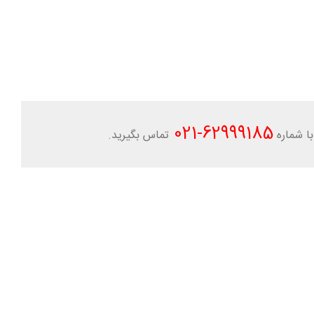
-021
62999185
ا شماره
تماس بگیرید.