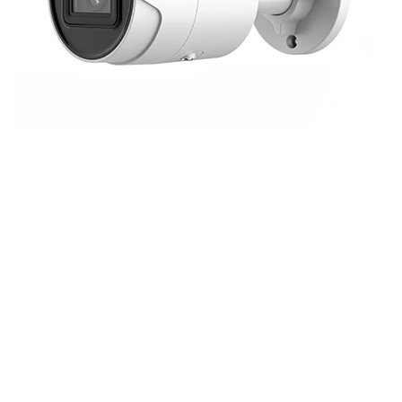
دوربین
مداربسته