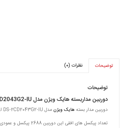
هایک
ویژن
مدل
DS-
2CD2043G2-
IU
عدد
نظرات (0)
توضیحات
توضیحات
دوربین مداربسته هایک ویژن مدل DS-2CD2043G2-IU
دوربین مدار بسته
هایک ویژن
مدل DS-2CD2043G2-IU از پرفروش ترین محصولات سری تحت شبکه کمپانی هایک ویژن میباشد که از کیفیت و قیمت مناسبی برخوردار است.
تعداد پیکسل های افقی این دوربین 2688 پیکسل و عمودی 1520 پیکسل میباشد.