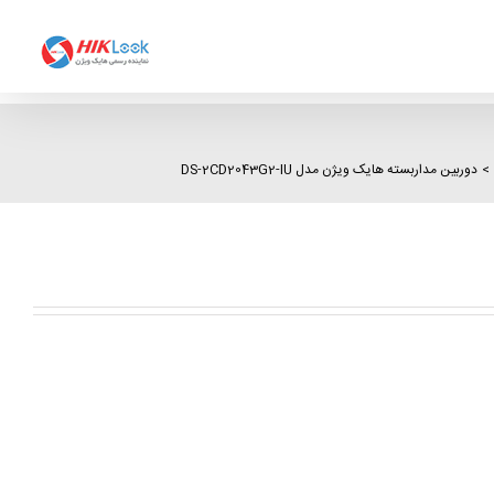
دوربین مداربسته هایک ویژن مدل DS-2CD2043G2-IU