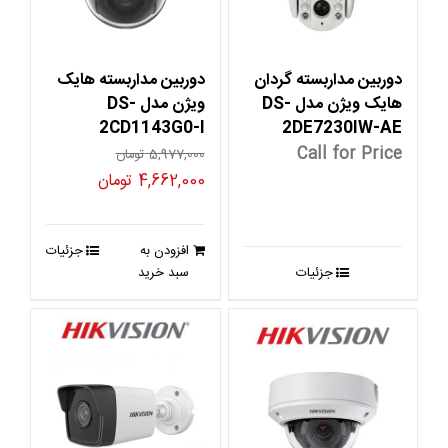
دوربین مداربسته گردان
دوربین مداربسته هایک
هایک ویژن مدل DS-
ویژن مدل DS-
2CD1143G0-I
2DE7230IW-AE
Call for Price
5,977,000
تومان
قیمت
قیمت
4,662,000
تومان
اصلی
فعلی
5,977,000 تومان
4,662,000 تو
افزودن به
جزئیات
بود.
است.
جزئیات
سبد خرید