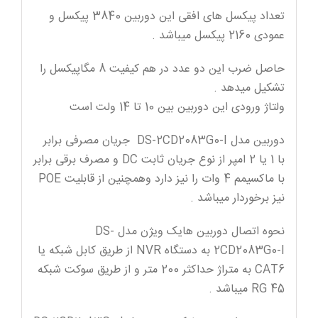
تعداد پیکسل های افقی این دوربین 3840 پیکسل و
عمودی 2160 پیکسل میباشد .
حاصل ضرب این دو عدد در هم کیفیت 8 مگاپیکسل را
تشکیل میدهد .
ولتاژ ورودی این دوربین بین 10 تا 14 ولت است
دوربین مدل DS-2CD2083G0-I جریان مصرفی برابر
با 1 یا 2 امپر از نوع جریان ثابت DC و مصرف برقی برابر
با ماکسیمم 4 وات را نیز دارد وهمچنین از قابلیت POE
نیز برخوردار میباشد .
نحوه اتصال دوربین هایک ویژن مدل DS-
2CD2083G0-I به دستگاه NVR از طریق کابل شبکه یا
CAT6 به متراژ حداکثر 200 متر و از طریق سوکت شبکه
RG 45 میباشد .