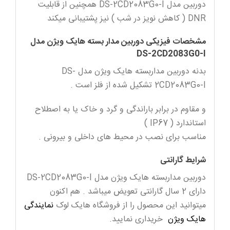
دوربین مدل DS-2CD2083G0-I همچنین از قابلیت
DNR ( کاهش نویز در شب ) نیز پشتیبانی میکند
مشخصات فیزیکی دوربین مدار بسته هایک ویژن مدل
DS-2CD2083G0-I
بدنه دوربین مداربسته هایک ویژن مدل DS-
2CD2083G0-I تشکیل شده از فلز است .
و مقاوم در برابر باراندگی و گرد و خاک یا به اصطلاح
استاندارد ( IP67 )
مناسب برای نصب در محیط های داخلی و بیرونی .
شرایط گارانتی
دوربین مداربسته هایک ویژن مدل DS-2CD2083G0-I
دارای 2 سال گارانتی تعویض میباشد . هم اکنون
میتوانید این محصول را از فروشگاه هایک لوک
نمایندگی
هایک ویژن
خریداری نمایید.