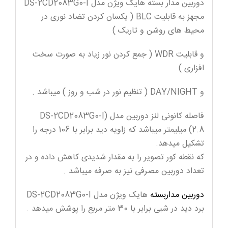
دوربین مدار بسته هایک ویژن مدل DS-2CD2083G0-I
مجهز به قابلیت BLC ( یکسان کردن تضاد نوری در
محیط های روشن و تاریک )
و قابلیت WDR ( جمع کردن نور زیاد به صورت سخت
افزاری )
و DAY/NIGHT ( تنظیم نور در شب و روز ) میباشد .
فاصله کانونی لنز دوربین مدل (DS-2CD2083G0-I
(2.8 میلیمتر میباشد که زاویه دید برابر با 106 درجه را
تشکیل میدهد.
که نقطه کور تصویر را به مقدار شدیدی کاهش داده و در
تعداد دوربین مصرفی نیز به صرفه میباشد .
دوربین مداربسته
هایک ویژن مدل DS-2CD2083G0-I
برد دید در شبی برابر با 30 متر مربع را پوشش میدهد .