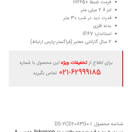
فرمت ضبط +H265
لنز 2.8 میلی متر
قدرت دید در شب 30 متر
بدنه فلزی
استاندارد IP67
2 سال گارانتی معتبر (فراگستر-پارس ارتباط)
برای اطلاع از
تخفیفات ویژه
این محصول با شماره
-021
62999185
تماس بگیرید.
شناسه محصول:
DS-2CD2083G0-I