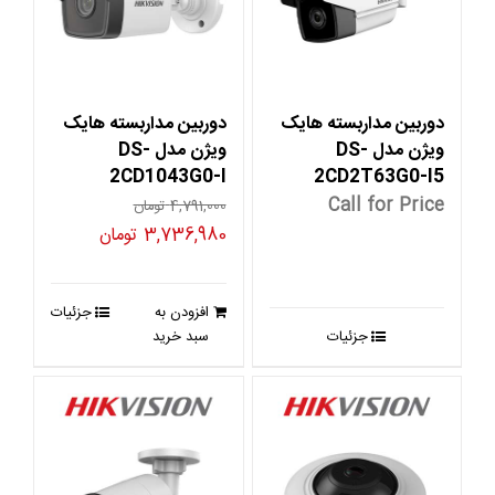
دوربین مداربسته هایک
دوربین مداربسته هایک
ویژن مدل DS-
ویژن مدل DS-
2CD1043G0-I
2CD2T63G0-I5
Call for Price
4,791,000
تومان
قیمت
قیمت
3,736,980
تومان
اصلی
فعلی
4,791,000 تومان
36,980
افزودن به
جزئیات
بود.
است.
جزئیات
سبد خرید