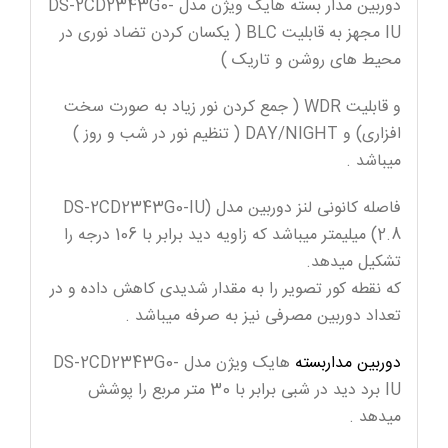
دوربین مدار بسته هایک ویژن مدل DS-2CD2343G0-
IU مجهز به قابلیت BLC ( یکسان کردن تضاد نوری در
محیط های روشن و تاریک )
و قابلیت WDR ( جمع کردن نور زیاد به صورت سخت
افزاری) و DAY/NIGHT ( تنظیم نور در شب و روز )
میباشد .
فاصله کانونی لنز دوربین مدل (DS-2CD2343G0-IU
(2.8 میلیمتر میباشد که زاویه دید برابر با 106 درجه را
تشکیل میدهد.
که نقطه کور تصویر را به مقدار شدیدی کاهش داده و در
تعداد دوربین مصرفی نیز به صرفه میباشد .
دوربین مداربسته
هایک ویژن مدل DS-2CD2343G0-
IU برد دید در شبی برابر با 30 متر مربع را پوشش
میدهد .