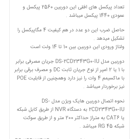
تعداد پیکسل های افقی این دوربین 2560 پیکسل و
عمودی 1440 پیکسل میباشد .
حاصل ضرب این دو عدد در هم کیفیت 4 مگاپیکسل را
تشکیل میدهد .
ولتاژ ورودی این دوربین بین 10 تا 14 ولت است
دوربین مدل DS-2CD2343G0-IU جریان مصرفی برابر
با 1 یا 2 امپر از نوع جریان ثابت DC و مصرف برقی برابر
با ماکسیمم 4 وات را نیز دارد وهمچنین از قابلیت POE
نیز برخوردار میباشد .
نحوه اتصال دوربین هایک ویژن مدل DS-
2CD2343G0-IU به دستگاه NVR از طریق کابل شبکه
یا CAT6 به متراژ حداکثر 200 متر و از طریق سوکت
شبکه RG 45 میباشد .