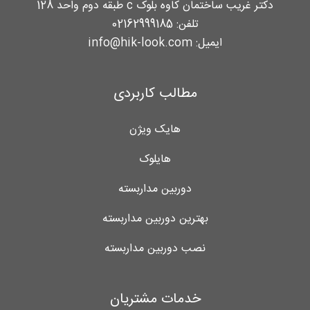
دکتر غریب ساختمان کاوه بلوک c طبقه دوم واحد 128
تلفن:
02162999185
ایمیل:
info@hik-look.com
مطالب کاربردی
هایک ویژن
هایلوک
دوربین مداربسته
بهترین دوربین مداربسته
نصب دوربین مداربسته
خدمات مشتریان