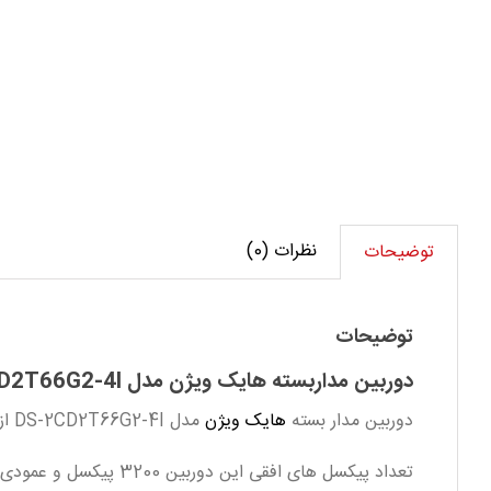
هایک
ویژن
مدل
DS-
2CD2T66G2-
4I
عدد
نظرات (0)
توضیحات
توضیحات
دوربین مداربسته هایک ویژن مدل DS-2CD2T66G2-4I
دوربین مدار بسته
هایک ویژن
مدل DS-2CD2T66G2-4I از پرفروش ترین محصولات سری تحت شبکه کمپانی هایک ویژن میباشد که از کیفیت و قیمت مناسبی برخوردار است.
تعداد پیکسل های افقی این دوربین 3200 پیکسل و عمودی 1800 پیکسل میباشد.