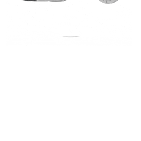
دوربین
مداربسته