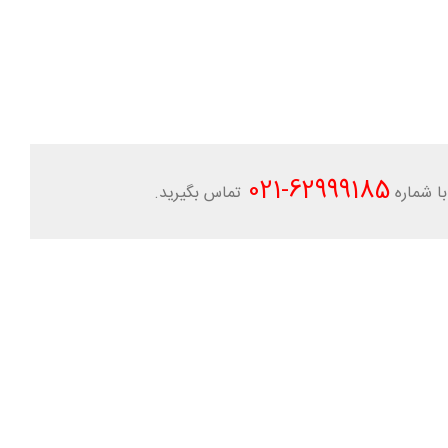
-021
62999185
ا شماره
تماس بگیرید.