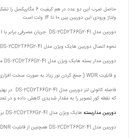
حاصل ضرب این دو عدد در هم کیفیت 6 مگاپیکسل را تشکیل میدهد.
ولتاژ ورودی این دوربین بین 10 تا 14 ولت است.
دوربین مدل DS-2CD2T66G2-4I جریان مصرفی برابر با 1 یا 2 امپر از نوع جریان ثابت DC و مصرف برقی برابر با ماکسیمم 5 وات را نیز دارد وهمچنین از قابلیت POE نیز برخوردار میباشد.
نحوه اتصال دوربین هایک ویژن مدل DS-2CD2T66G2-4I به دستگاه NVR از طریق کابل شبکه یا CAT6 به متراژ حداکثر 200 متر و از طریق سوکت شبکه RG 45 میباشد.
دوربین مدار بسته هایک ویژن مدل DS-2CD2T66G2-4I مجهز به قابلیت BLC ( یکسان کردن تضاد نوری در محیط های روشن و تاریک )
و قابلیت WDR ( جمع کردن نور زیاد به صورت سخت افزاری) و DAY/NIGHT ( تنظیم نور در شب و روز ) میباشد.
فاصله کانونی لنز دوربین مدل DS-2CD2T66G2-4I در بهترین حالت 2.8 میلیمتر میباشد که زاویه دید برابر با 105 درجه را تشکیل میدهد.
که نقطه کور تصویر را به مقدار شدیدی کاهش داده و در تعد
دوربین مداربسته
هایک ویژن مدل DS-2CD2T66G2-4I برد دید در شب رنگی برابر با 80 متر مربع را پوشش میدهد.
دوربین مدل DS-2CD2T66G2-4I همچنین از قابلیت DNR ( کاهش نویز در شب ) نیز پشتیبانی میکند.