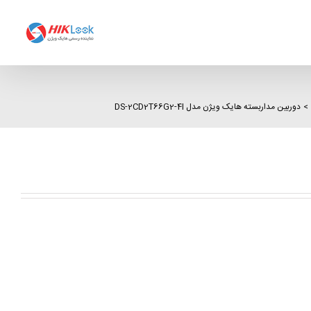
دوربین مداربسته هایک ویژن مدل DS-2CD2T66G2-4I