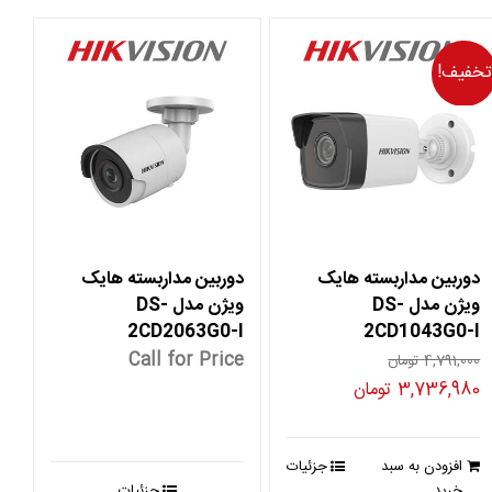
تخفیف!
دوربین مداربسته هایک
دوربین مداربسته هایک
ویژن مدل DS-
ویژن مدل DS-
2CD2063G0-I
2CD1043G0-I
Call for Price
4,791,000
تومان
قیمت
قیمت
3,736,980
تومان
اصلی
فعلی
4,791,000 تومان
3,736,980 تومان
افزودن به سبد
جزئیات
بود.
است.
خرید
جزئیات