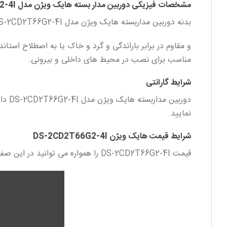
مشخصات فیزیکی دوربین مدار بسته هایک ویژن مدل DS-2CD2T66G2-4I
بدنه دوربین مداربسته هایک ویژن مدل DS-2CD2T66G2-4I تشکیل شده از فلز است.
و مقاوم در برابر باراندگی و گرد و خاک یا به اصطلاح استاندارد ( 7
مناسب برای نصب در محیط های داخلی و بیرونی.
شرایط گارانتی
نمایید.
شرایط قیمت هایک ویژن DS-2CD2T66G2-4I
قیمت DS-2CD2T66G2-4I را همواره می توانید در این صفحه مشاهده نمایید. قیمت هایک ویژن DS-2CD2T66G2-4I همواره در هایک لوک بهترین قیمت موجود در بازار ایران است.
نمایشگر
ویدیو