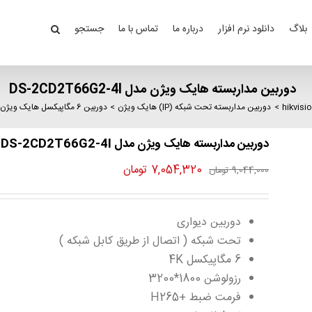
بلاگ
دانلود نرم افزار
درباره ما
تماس با ما
جستجو
دوربین مداربسته هایک ویژن مدل DS-2CD2T66G2-4I
دوربین مداربسته تحت شبکه (IP) هایک ویژن
دوربین 6 مگاپیکسل هایک ویژن
دوربین مداربسته هایک ویژن مدل DS-2CD2T66G2-4I
قیمت
قیمت
7,054,320
تومان
9,044,000
تومان
اصلی
فعلی
9,044,000 تومان
7,054,320 تومان
دوربین دیواری
بود.
است.
تحت شبکه ( اتصال از طریق کابل شبکه )
6 مگاپیکسل 4K
رزولوشن 1800*3200
فرمت ضبط +H265