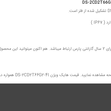
IP6 )
دوربین مداربسته هایک ویژن مدل DS-2CD2T66G2-4I دارای 2 سال گارانتی پارس ارتباط میباشد. ه