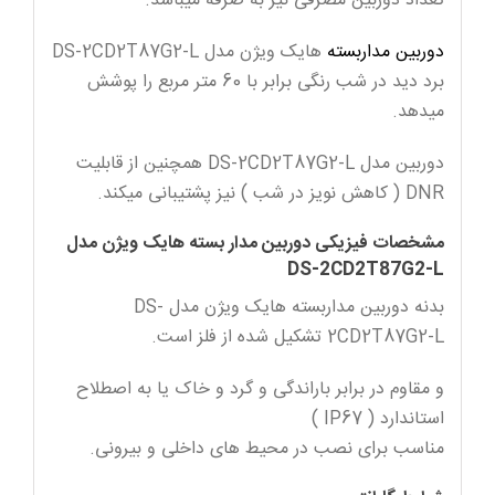
تعداد دوربین مصرفی نیز به صرفه میباشد.
دوربین مداربسته
هایک ویژن مدل DS-2CD2T87G2-L
برد دید در شب رنگی برابر با 60 متر مربع را پوشش
میدهد.
دوربین مدل DS-2CD2T87G2-L همچنین از قابلیت
DNR ( کاهش نویز در شب ) نیز پشتیبانی میکند.
مشخصات فیزیکی دوربین مدار بسته هایک ویژن مدل
DS-2CD2T87G2-L
بدنه دوربین مداربسته هایک ویژن مدل DS-
2CD2T87G2-L تشکیل شده از فلز است.
و مقاوم در برابر باراندگی و گرد و خاک یا به اصطلاح
استاندارد ( IP67 )
مناسب برای نصب در محیط های داخلی و بیرونی.