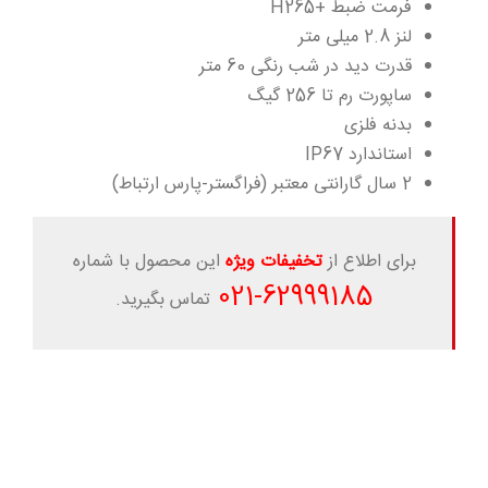
فرمت ضبط +H265
لنز 2.8 میلی متر
قدرت دید در شب رنگی 60 متر
ساپورت رم تا 256 گیگ
بدنه فلزی
استاندارد IP67
2 سال گارانتی معتبر (فراگستر-پارس ارتباط)
برای اطلاع از
تخفیفات ویژه
این محصول با شماره
-021
62999185
تماس بگیرید.