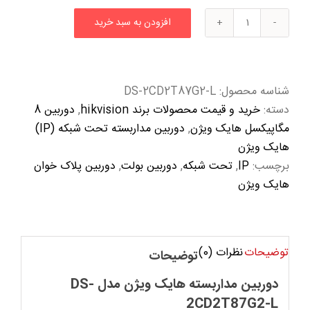
افزودن به سبد خرید
دوربین
مداربسته
هایک
ویژن
شناسه محصول:
DS-2CD2T87G2-L
مدل
دسته:
خرید و قیمت محصولات برند hikvision
,
دوربین 8
DS-
مگاپیکسل هایک ویژن
,
دوربین مداربسته تحت شبکه (IP)
2CD2T87G2-
هایک ویژن
L
برچسب:
IP
,
تحت شبکه
,
دوربین بولت
,
دوربین پلاک خوان
عدد
هایک ویژن
توضیحات
نظرات (0)
توضیحات
دوربین مداربسته هایک ویژن مدل DS-
2CD2T87G2-L