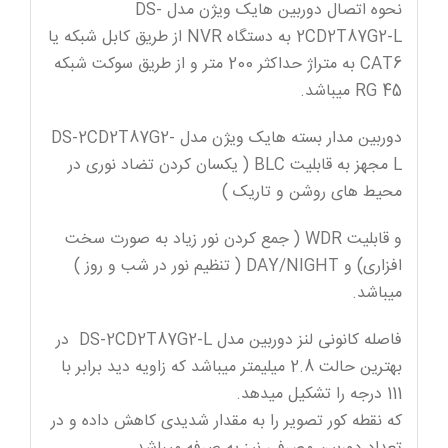
نحوه اتصال دوربین هایک ویژن مدل DS-
2CD2T87G2-L به دستگاه NVR از طریق کابل شبکه یا
CAT6 به متراژ حداکثر 200 متر و از طریق سوکت شبکه
RG 45 میباشد.
دوربین مدار بسته هایک ویژن مدل DS-2CD2T87G2-
L مجهز به قابلیت BLC ( یکسان کردن تضاد نوری در
محیط های روشن و تاریک )
و قابلیت WDR ( جمع کردن نور زیاد به صورت سخت
افزاری) و DAY/NIGHT ( تنظیم نور در شب و روز )
میباشد.
فاصله کانونی لنز دوربین مدل DS-2CD2T87G2-L در
بهترین حالت 2.8 میلیمتر میباشد که زاویه دید برابر با
111 درجه را تشکیل میدهد.
که نقطه کور تصویر را به مقدار شدیدی کاهش داده و در