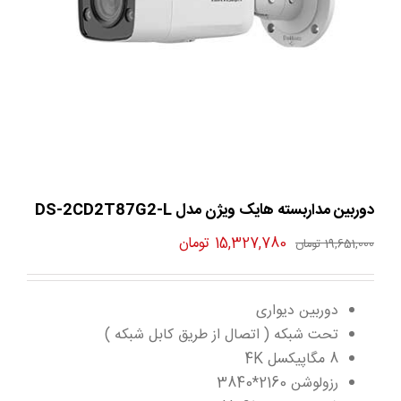
دوربین مداربسته هایک ویژن مدل DS-2CD2T87G2-L
قیمت
قیمت
15,327,780
تومان
19,651,000
تومان
اصلی
فعلی
19,651,000 تومان
15,327,780 تومان
دوربین دیواری
بود.
است.
تحت شبکه ( اتصال از طریق کابل شبکه )
8 مگاپیکسل 4K
رزولوشن 2160*3840