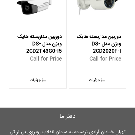
دوربین مداربسته هایک
دوربین مداربسته هایک
ویژن مدل DS-
ویژن مدل DS-
2CD2T43G0-I5
2CD2020F-I
Call for Price
Call for Price
جزئیات
جزئیات
دفتر ما
تهران خیابان آزادی نرسیده به میدان انقلاب روبروی بی ار تی