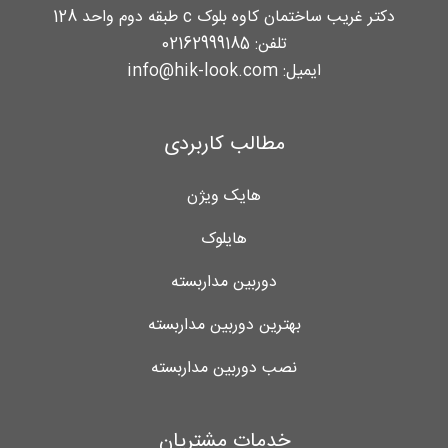
دکتر غریب ساختمان کاوه بلوک c طبقه دوم واحد 128
تلفن:
02162999185
ایمیل:
info@hik-look.com
مطالب کاربردی
هایک ویژن
هایلوک
دوربین مداربسته
بهترین دوربین مداربسته
نصب دوربین مداربسته
خدمات مشتریان