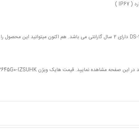
IP6 )
دوربین مداربسته هایک ویژن مدل DS-2CD3645G0-IZSUHK دارای 2 سال گارانتی می باشد. هم