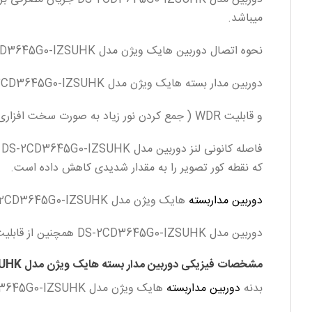
میباشد.
نحوه اتصال دوربین هایک ویژن مدل DS-2CD3645G0-IZSUHK به دستگاه NVR از طریق کابل شبکه یا CAT6 به متراژ حداکثر 200 متر و از طریق سوکت شبکه RG 45 میباشد.
دوربین مدار بسته هایک ویژن مدل DS-2CD3645G0-IZSUHK مجهز به قابلیت BLC ( یکسان کردن تضاد نوری در محیط های روشن و تاریک )
و قابلیت WDR ( جمع کردن نور زیاد به صورت سخت افزاری ) و DAY/NIGHT ( تنظیم نور در شب و روز ) میباشد.
فاصله کانونی لنز دوربین مدل DS-2CD3645G0-IZSUHK از نوع موتورایز 2.7 تا 13.5 میلی متر میباشد که زاویه دید متغیری را تشکیل میدهد.
که نقطه کور تصویر را به مقدار شدیدی کاهش داده است.
دوربین مداربسته
هایک ویژن مدل DS-2CD3645G0-IZSUHK برد دید در شبی برابر با 60 متر مربع را پوشش میدهد.
دوربین مدل DS-2CD3645G0-IZSUHK همچنین از قابلیت DNR ( کاهش نویز در شب ) نیز پشتیبانی میکند.
مشخصات فیزیکی دوربین مدار بسته هایک ویژن مدل DS-2CD3645G0-IZSUHK
بدنه
دوربین مداربسته
هایک ویژن مدل DS-2CD3645G0-IZSUHK شکیل شده از فلز است.