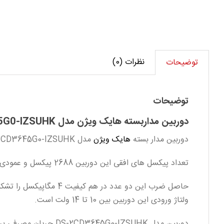
نظرات (0)
توضیحات
توضیحات
دوربین مداربسته هایک ویژن مدل DS-2CD3645G0-IZSUHK
دوربین مدار بسته
هایک ویژن
مدل DS-2CD3645G0-IZSUHK از محصولات سری تحت شبکه کمپانی هایک ویژن میباشد که از کیفیت و کارایی مناسبی برخوردار است.
تعداد پیکسل های افقی این دوربین 2688 پیکسل و عمودی 1520 پیکسل میباشد.
حاصل ضرب این دو عدد در هم کیفیت 4 مگاپیکسل را تشکیل میدهد.
ولتاژ ورودی این دوربین بین 10 تا 14 ولت است.