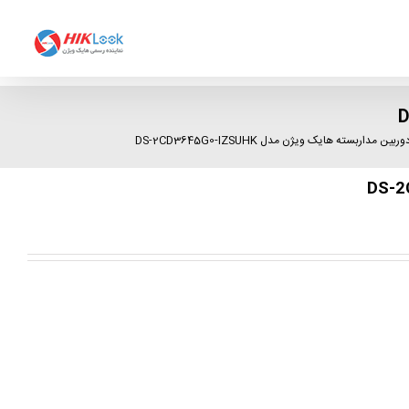
وربین مداربسته هایک ویژن مدل DS-2CD3645G0-IZSUHK