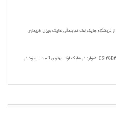
 اکنون میتوانید این محصول را از فروشگاه هایک لوک نمایندگی هایک ویژن خریداری
قیمت مدل DS-2CD3645G0-IZSUHK را همواره می توانید در این صفحه مشاهده نمایید. قیمت هایک ویژن DS-2CD3645G0-IZSUHK همواره در هایک لوک بهترین قیمت موجود در