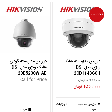
تخفیف!
دوربین مداربسته هایک
دوربین مداربسته گردان
ویژن مدل DS-
هایک ویژن مدل DS-
2DE5230W-AE
2CD1143G0-I
Call for Price
5,977,000
تومان
قیمت
قیمت
4,662,000
تومان
اصلی
فعلی
5,977,000 تومان
4,662,000 تومان
افزودن به سبد
جزئیات
بود.
است.
خرید
جزئیات