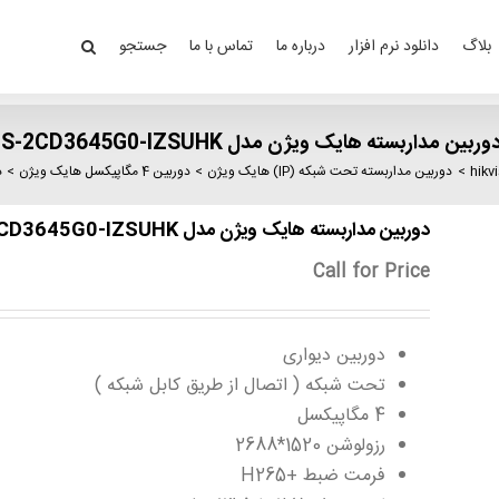
بلاگ
دانلود نرم افزار
درباره ما
تماس با ما
جستجو
وربین مداربسته هایک ویژن مدل DS-2CD3645G0-IZSUHK
دوربین مداربسته تحت شبکه (IP) هایک ویژن
دوربین 4 مگاپیکسل هایک ویژن
د
دوربین مداربسته هایک ویژن مدل DS-2CD3645G0-IZSUHK
Call for Price
دوربین دیواری
تحت شبکه ( اتصال از طریق کابل شبکه )
4 مگاپیکسل
رزولوشن 1520*2688
فرمت ضبط +H265