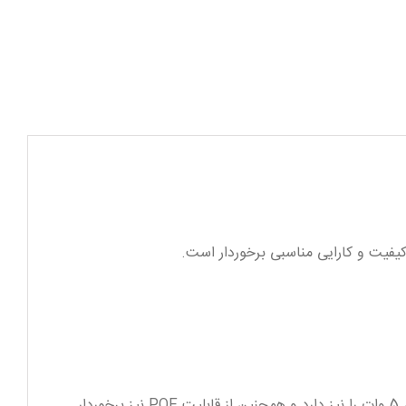
دوربین مدل DS-2CD3645G0-IZSUHK جریان مصرفی برابر با 1 یا 2 امپر از نوع جریان ثابت DC و مصرف برقی برابر با ماکسیمم 5 وات را نیز دارد و همچنین از قابلیت POE نیز برخوردار