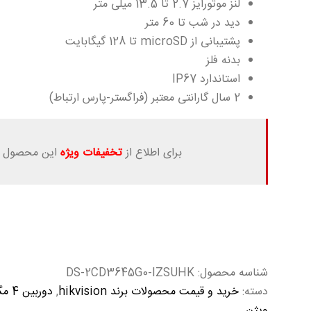
لنز موتورایز 2.7 تا 13.5 میلی متر
دید در شب تا 60 متر
پشتیبانی از microSD تا 128 گیگابایت
بدنه فلز
استاندارد IP67
2 سال گارانتی معتبر (فراگستر-پارس ارتباط)
برای اطلاع از
تخفیفات ویژه
این محصول ب
شناسه محصول:
DS-2CD3645G0-IZSUHK
دسته:
خرید و قیمت محصولات برند hikvision
,
دوربین 4 مگاپیکسل هایک ویژن
ویژن