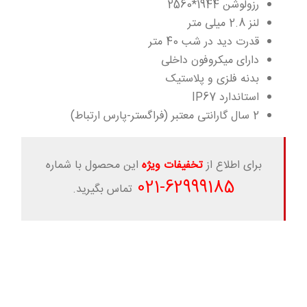
رزولوشن 1944*2560
لنز 2.8 میلی متر
قدرت دید در شب 40 متر
دارای میکروفون داخلی
بدنه فلزی و پلاستیک
استاندارد IP67
2 سال گارانتی معتبر (فراگستر-پارس ارتباط)
برای اطلاع از
تخفیفات ویژه
این محصول با شماره
-021
62999185
تماس بگیرید.