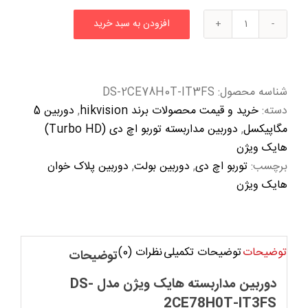
افزودن به سبد خرید
دوربین
مداربسته
هایک
ویژن
شناسه محصول:
DS-2CE78H0T-IT3FS
مدل
دسته:
خرید و قیمت محصولات برند hikvision
,
دوربین 5
DS-
مگاپیکسل
,
دوربین مداربسته توربو اچ دی (Turbo HD)
2CE78H0T-
هایک ویژن
IT3FS
برچسب:
توربو اچ دی
,
دوربین بولت
,
دوربین پلاک خوان
عدد
هایک ویژن
توضیحات
توضیحات تکمیلی
نظرات (0)
توضیحات
دوربین مداربسته هایک ویژن مدل DS-
2CE78H0T-IT3FS