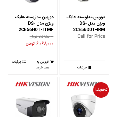
دوربین مداربسته هایک
دوربین مداربسته هایک
ویژن مدل DS-
ویژن مدل DS-
2CE56H0T-ITMF
2CE56D0T-IRM
Call for Price
7,585,000
تومان
قیمت
قیمت
6,068,000
تومان
اصلی
فعلی
7,585,000 تومان
6,068,000 توم
افزودن به
جزئیات
بود.
است.
جزئیات
سبد خرید
تخفیف!