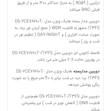
ترکیبی ( RG59 ) به متراژ حداکثر 300 متر و از طریق
فیش BNC میباشد.
دوربین مدار بسته هایک ویژن مدل DS-2CE78H0T-
IT3FS مجهز به قابلیت WDR ( جمع کردن نور زیاد به
صورت سخت افزاری ) و DAY/NIGHT ( تنظیم نور در
شب و روز ) میباشد.
فاصله کانونی لنز دوربین مدل DS-2CE78H0T-IT3FS
در بهترین حالت 2.8 میلی متر می باشد.
دوربین مداربسته
هایک ویژن مدل DS-2CE78H0T-
IT3FS برد دید در شب برابر با 40 متر مربع را به صورت
رنگی پوشش میدهد.
دوربین مدل DS-2CE78H0T-IT3FS همچنین از
قابلیت DNR ( کاهش نویز در شب ) نیز پشتیبانی
میکند.