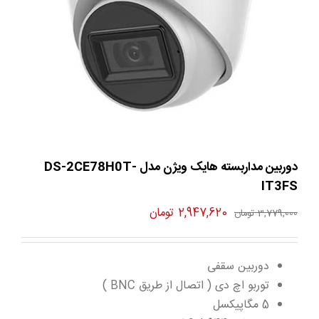
دوربین مداربسته هایک ویژن مدل DS-2CE78H0T-
IT3FS
قیمت
قیمت
2,947,620
تومان
3,779,000
تومان
اصلی
فعلی
3,779,000 تومان
2,947,620 تومان
دوربین سقفی
بود.
است.
توربو اچ دی ( اتصال از طریق BNC )
5 مگاپیکسل