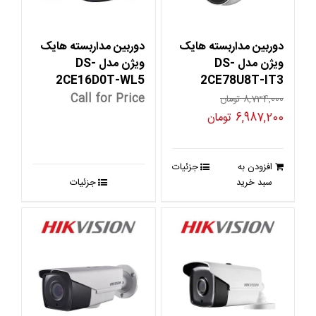
دوربین مداربسته هایک
دوربین مداربسته هایک
ویژن مدل DS-
ویژن مدل DS-
2CE16D0T-WL5
2CE78U8T-IT3
Call for Price
8,734,000
تومان
قیمت
قیمت
6,987,200
تومان
اصلی
فعلی
8,734,000 تومان
6,987,200 تومان
افزودن به
جزئیات
بود.
است.
سبد خرید
جزئیات