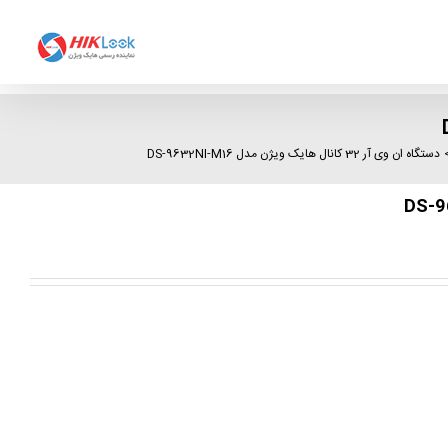
دستگاه ان وی آر 32 کانال هایک ویژن مدل DS-9632NI-M16