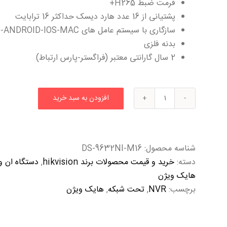
فرمت ضبط H265+
پشتیانی از 16 عدد هارد دیسک حداکثر 16 ترابایت
سازگاری با سیستم عامل های WINDOWS-ANDROID-IOS-MAC
بدنه فلزی
2 سال گارانتی معتبر (فراگستر-پارس ارتباط)
افزودن به سبد خرید
شناسه محصول:
DS-9632NI-M16
دسته:
خرید و قیمت محصولات برند hikvision
,
دستگاه ان وی آر (nvr) 32 ک
هایک ویژن
برچسب:
NVR
,
تحت شبکه
,
هایک ویژن