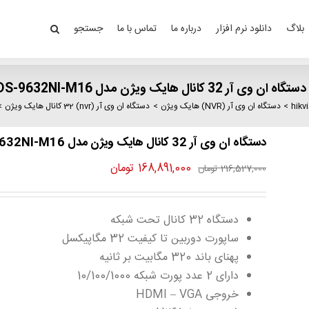
بلاگ
دانلود نرم افزار
درباره ما
تماس با ما
جستجو
دستگاه ان وی آر 32 کانال هایک ویژن مدل DS-9632NI-M16
دستگاه ان وی آر (NVR) هایک ویژن
دستگاه ان وی آر (nvr) 32 کانال هایک ویژن
دستگاه ان وی آر 32 کانال هایک ویژن مدل DS-9632NI-M16
قیمت
قیمت
168,891,000
تومان
216,527,000
تومان
اصلی
فعلی
216,527,000 تومان
168,891,000 تومان
دستگاه 32 کانال تحت شبکه
بود.
است.
ساپورت دوربین تا کیفیت 32 مگاپیکسل
پهنای باند 320 مگابیت بر ثانیه
دارای 2 عدد پورت شبکه 10/100/1000
خروجی HDMI – VGA