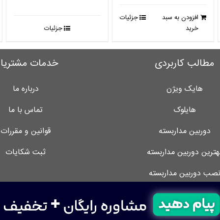
18,034,000 تومان
14,066,520 تومان
افزودن به سبد
جزئیات
بود.
است.
خرید
جزئیات
مطالب کاربردی
خدمات مشتریا
هایک ویژن
درباره ما
هایلوک
تماس با ما
دوربین مداربسته
قوانین و مقررات
هترین دوربین مداربسته
ثبت شکایات
صب دوربین مداربسته