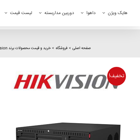
Ski
t
هایک ویژن
داهوا
دوربین مداربسته
لیست قیمت
conten
صفحه اصلی
فروشگاه
خرید و قیمت محصولات برند hikvision
تخفیف!