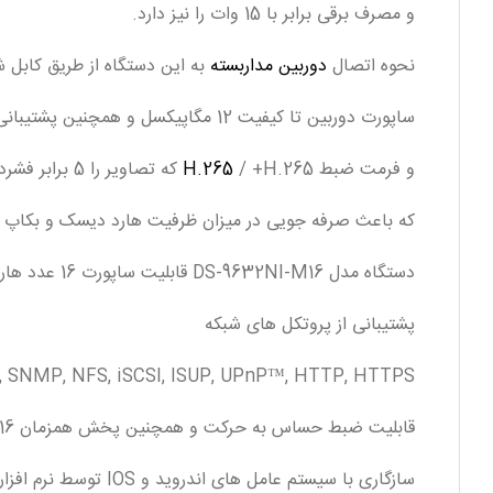
و مصرف برقی برابر با 15 وات را نیز دارد.
نحوه اتصال
دوربین مداربسته
به این دستگاه از طریق کابل شبکه یا CAT 6 به متراژ حداکثر 200 متر و از طریق سوک
ساپورت دوربین تا کیفیت 12 مگاپیکسل و همچنین پشتیبانی از دوربین های ONVIF .
و فرمت ضبط
/ +H.265 که تصاویر را 5 برابر فشرده تر ضبط میکند
H.265
که باعث صرفه جویی در میزان ظرفیت هارد دیسک و بکاپ 
دستگاه مدل DS-9632NI-M16 قابلیت ساپورت 16 عدد هارد دیسک تا ظرفیت 16 ترابایت را نیز دارد.
پشتیبانی از پروتکل های شبکه
P, SNMP, NFS, iSCSI, ISUP, UPnP™, HTTP, HTTPS
قابلیت ضبط حساس به حرکت و همچنین پخش همزمان 16 کانال پلی بک.
سازگاری با سیستم عامل های اندروید و IOS توسط نرم افزار IVMS-4500 و سیستم های ویندوز و مک توسط نرم افزار IVMS-4200