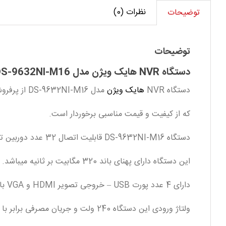
DS-
نظرات (0)
توضیحات
9632NI-
M16
عدد
توضیحات
دستگاه NVR هایک ویژن مدل DS-9632NI-M16
دستگاه NVR
هایک ویژن
مدل DS-9632NI-M16 از پرفروش ترین محصولات سری تحت شبکه کمپانی
که از کیفیت و قیمت مناسبی برخوردار است.
دستگاه DS-9632NI-M16 قابلیت اتصال 32 عدد دوربین تحت شبکه از طریق 2 عدد پورت شبکه 10/100/1000 را دارد .
این دستگاه دارای پهنای باند 320 مگابیت بر ثانیه میباشد.
دارای 4 عدد پورت USB – خروجی تصویر HDMI و VGA با کیفیت 4K نیز می باشد.
ولتاژ ورودی این دستگاه 240 ولت و جریان مصرفی برابر با 5 امپر از نوع جریان AC