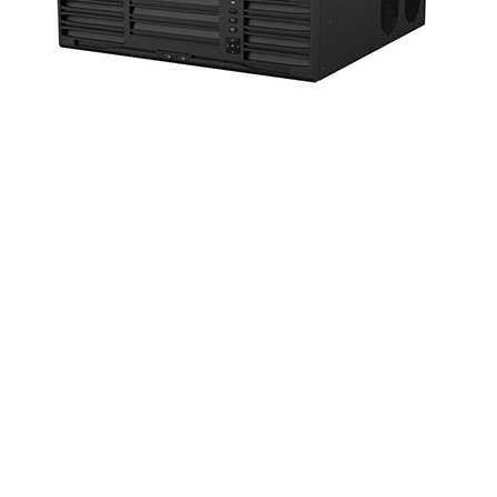
دستگاه
ان
وی
آر
32
کانال
هایک
ویژن
مدل