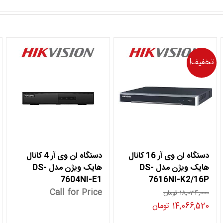
تخفیف!
دستگاه ان وی آر 16 کانال
دستگاه ان وی آر 4 کانال
هایک ویژن مدل DS-
هایک ویژن مدل DS-
7604NI-E1
7616NI-K2/16P
Call for Price
18,034,000
تومان
قیمت
قیمت
14,066,520
تومان
اصلی
فعلی