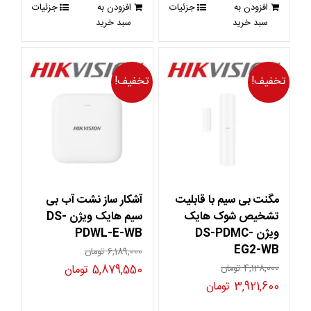
افزودن به
جزئیات
افزودن به
جزئیات
بود.
است.
سبد خرید
سبد خرید
تخفیف!
تخفیف!
مگنت بی سیم با قابلیت
آشکار ساز نشت آب بی
تشخیص شوک هایک
سیم هایک ویژن DS-
ویژن DS-PDMC-
PDWL-E-WB
EG2-WB
6,189,000
تومان
قیمت
قیمت
4,128,000
تومان
5,879,550
تومان
قیمت
قیمت
3,921,600
تومان
اصلی
فعلی
اصلی
فعلی
6,189,000 تومان
5,879,550