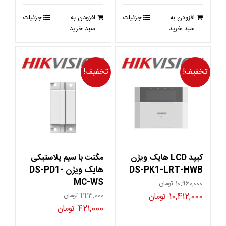
4,128,000 تومان
3,921,600 تومان
بود.
است.
افزودن به
جزئیات
افزودن به
جزئیات
بود.
است.
سبد خرید
سبد خرید
تخفیف!
تخفیف!
کیپد LCD هایک ویژن
مگنت با سیم پلاستیکی
DS-PK1-LRT-HWB
هایک ویژن DS-PD1-
MC-WS
10,960,000
تومان
قیمت
قیمت
10,412,000
تومان
443,000
تومان
قیمت
قیمت
421,000
تومان
اصلی
فعلی
اصلی
فعلی
10,960,000 تومان
10,412,000 تومان