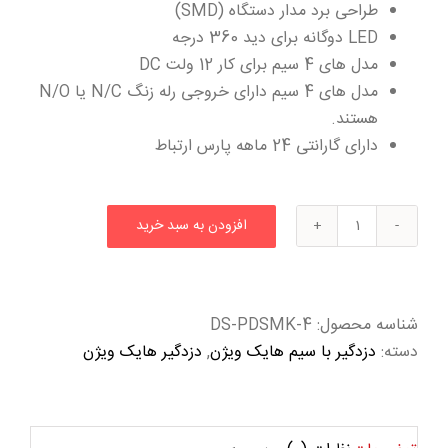
طراحی برد مدار دستگاه (SMD)
LED دوگانه برای دید 360 درجه
مدل های 4 سیم برای کار 12 ولت DC
مدل های 4 سیم دارای خروجی رله زنگ N/C یا N/O
هستند.
دارای گارانتی 24 ماهه پارس ارتباط
افزودن به سبد خرید
آشکار
ساز
دودی
4
شناسه محصول:
DS-PDSMK-4
سیم
دسته:
دزدگیر با سیم هایک ویژن
,
دزدگیر هایک ویژن
هایک
ویژن
DS-