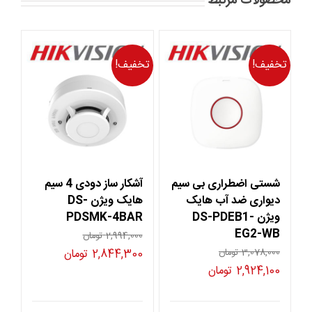
محصولات مرتبط
تخفیف!
تخفیف!
شستی اضطراری بی سیم
آشکار ساز دودی 4 سیم
دیواری ضد آب هایک
هایک ویژن DS-
ویژن DS-PDEB1-
PDSMK-4BAR
EG2-WB
2,994,000
تومان
قیمت
قیمت
3,078,000
تومان
2,844,300
تومان
قیمت
قیمت
2,924,100
تومان
اصلی
فعلی
اصلی
فعلی
2,994,000 تومان
,844,300
3,078,000 تومان
2,924,100 تومان
بود.
است.