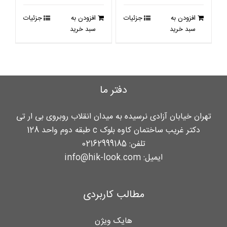
443,000 تومان
421,000 تومان
بود.
است.
افزودن به
جزئیات
افزودن به
جزئیات
بود.
است.
سبد خرید
سبد خرید
دفتر ما
تهران خیابان آزادی نرسیده به میدان انقلاب روبروی بی ار تی
دکتر غریب ساختمان کاوه بلوک c طبقه دوم واحد 128
تلفن:
02162999185
ایمیل:
info@hik-look.com
مطالب کاربردی
هایک ویژن