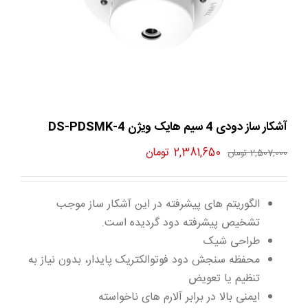
آشکار ساز دودی 4 سیم هایک ویژن DS-PDSMK-4
قیمت
قیمت
2,381,650
تومان
2,507,000
تومان
اصلی
فعلی
2,507,000 تومان
2,381,650 تومان
الگوریتم های پیشرفته در این آشکار ساز موجب
بود.
است.
تشخیص پیشرفته دود گردیده است.
طراحی شیک
محفظه سنجش دود فوتوالکتریک پایدار، بدون نیاز به
تنظیم یا تعویض
ایمنی بالا در برابر آلارم های ناخواسته