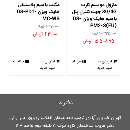
ماژول دو سیم کارت
مگنت با سیم پلاستیکی
3G/4G جهت کنترل پنل
هایک ویژن DS-PD1-
با سیم هایک ویژن DS-
MC-WS
PM2-S(EU)
443,000
تومان
قیمت
قیمت
16,325,000
تومان
421,000
تومان
قیمت
قیمت
15,508,750
تومان
اصلی
فعلی
اصلی
فعلی
443,000 تومان
421,000 تومان
16,325,000 تومان
15,508,750 تومان
بود.
است.
افزودن به
جزئیات
افزودن به
جزئیات
بود.
است.
سبد خرید
سبد خرید
دفتر ما
تهران خیابان آزادی نرسیده به میدان انقلاب روبروی بی ار تی
دکتر غریب ساختمان کاوه بلوک c طبقه دوم واحد 128