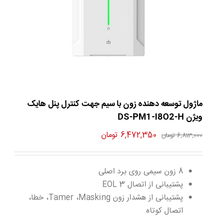
ماژول توسعه دهنده زون با سیم جهت کنترل پنل هایک
ویژن DS-PM1-I8O2-H
قیمت
قیمت
6,472,350
تومان
6,813,000
تومان
اصلی
فعلی
6,813,000 تومان
6,472,350 تومان
8 زون سیمی روی برد اصلی
بود.
است.
پشتیبانی از اتصال 3 EOL
پشتیبانی از هشدار زون Tamer ،Masking، خطا،
اتصال کوتاه