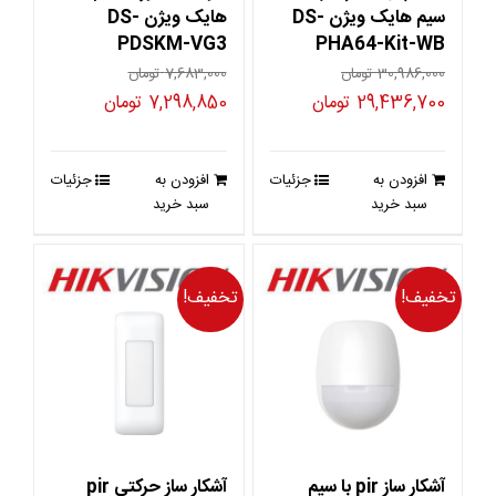
سیم هایک ویژن DS-
هایک ویژن DS-
PDSKM-VG3
PHA64-Kit-WB
30,986,000
تومان
7,683,000
تومان
قیمت
قیمت
قیمت
قیمت
29,436,700
تومان
7,298,850
تومان
اصلی
فعلی
اصلی
فعلی
30,986,000 تومان
29,436,700 تومان
7,683,000 تومان
7,298,850
افزودن به
جزئیات
افزودن به
جزئیات
بود.
است.
بود.
است.
سبد خرید
سبد خرید
تخفیف!
تخفیف!
آشکار ساز pir با سیم
آشکار ساز حرکتی pir