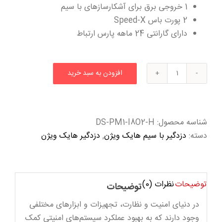
1 خروجی برق برای آشکارسازهای با سیم
2 پورت باس Speed-X
دارای گارانتی 24 ماهه پارس ارتباط
افزودن به سبد خرید
ماژول
توسعه
دهنده
زون
شناسه محصول:
DS-PM1-I8O2-H
با
دسته:
دزدگیر با سیم هایک ویژن
,
دزدگیر هایک ویژن
سیم
جهت
کنترل
توضیحات
نظرات (0)
پنل
توضیحات
هایک
در دنیای امنیت و نظارت، تجهیزات و ابزارهای مختلفی
ویژن
وجود دارند که به بهبود عملکرد سیستم‌های امنیتی کمک