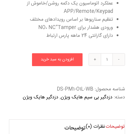
عملکرد اتوماسیون یک دکمه روشن/خاموش از
APP/Remote/Keypad
تنظیم سناریوها بر اساس رویدادهای مختلف
ورودی هشدار برای NO، NC”Tamper
دارای گارانتی 24 ماهه پارس ارتباط
افزودن به سبد خرید
ماژول
رله
بی
سیم
شناسه محصول:
DS-PM1-O1L-WB
هایک
دسته:
دزدگیر بی سیم هایک ویژن
,
دزدگیر هایک ویژن
ویژن
DS-
PM1-
توضیحات
نظرات (0)
O1L-
توضیحات