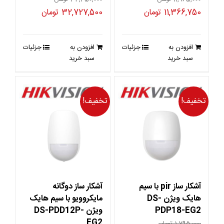
قیمت
قیمت
قیمت
قیمت
11,366,750
تومان
32,727,500
تومان
اصلی
فعلی
اصلی
فعلی
11,965,000 تومان
11,366,750 تومان
34,450,000 تومان
0
افزودن به
جزئیات
افزودن به
جزئیات
بود.
است.
بود.
است.
سبد خرید
سبد خرید
تخفیف!
تخفیف!
آشکار ساز pir با سیم
آشکار ساز دوگانه
هایک ویژن DS-
مایکروویو با سیم هایک
PDP18-EG2
ویژن DS-PDD12P-
EG2
1,795,000
تومان