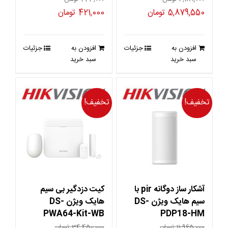
قیمت
قیمت
قیمت
قیمت
5,879,550
تومان
421,000
تومان
اصلی
فعلی
اصلی
فعلی
6,189,000 تومان
5,879,550 تومان
443,000 تومان
421,000 تومان
افزودن به
جزئیات
افزودن به
جزئیات
بود.
است.
بود.
است.
سبد خرید
سبد خرید
تخفیف!
تخفیف!
آشکار ساز دوگانه pir با
کیت دزدگیر بی سیم
سیم هایک ویژن DS-
هایک ویژن DS-
PWA64-Kit-WB
PDP18-HM
11,965,000
تومان
34,450,000
تومان