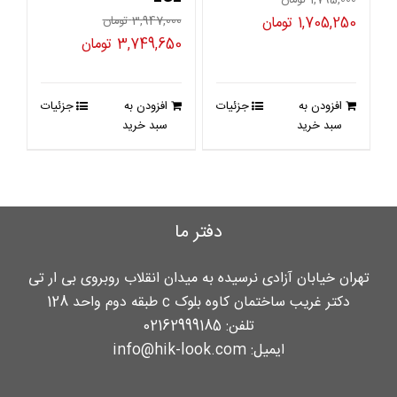
قیمت
قیمت
1,705,250
تومان
3,947,000
تومان
قیمت
قیمت
3,749,650
تومان
اصلی
فعلی
اصلی
فعلی
1,795,000 تومان
1,705,250 تومان
3,947,000 تومان
,749,650
بود.
است.
افزودن به
جزئیات
افزودن به
جزئیات
بود.
است.
سبد خرید
سبد خرید
دفتر ما
تهران خیابان آزادی نرسیده به میدان انقلاب روبروی بی ار تی
دکتر غریب ساختمان کاوه بلوک c طبقه دوم واحد 128
تلفن:
02162999185
ایمیل:
info@hik-look.com