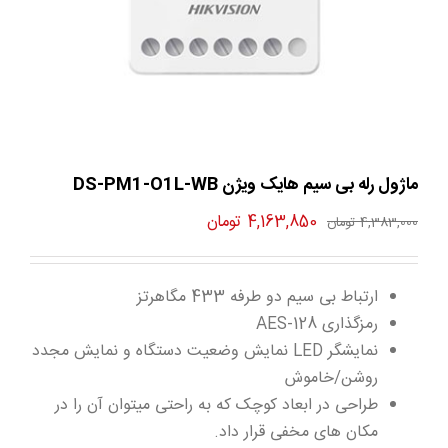
ماژول رله بی سیم هایک ویژن DS-PM1-O1L-WB
قیمت
قیمت
4,163,850
تومان
4,383,000
تومان
اصلی
فعلی
4,383,000 تومان
4,163,850 تومان
ارتباط بی سیم دو طرفه 433 مگاهرتز
بود.
است.
رمزگذاری 128-AES
نمایشگر LED نمایش وضعیت دستگاه و نمایش مجدد
روشن/خاموش
طراحی در ابعاد کوچک که به راحتی میتوان آن را در
مکان های مخفی قرار داد.