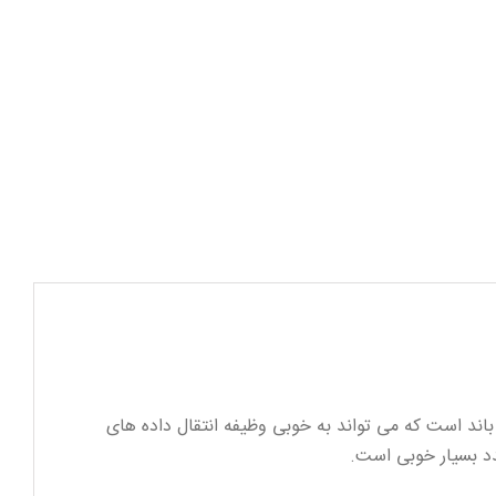
یک سوئیچ مدیریتی غیر POE است. این سوئیچ HRUI دارای 52 گیگابایت پهنای باند است که می تواند به خوبی وظیفه انتقال داده های