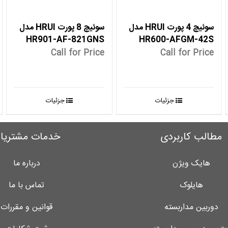
سوئیچ 4 پورت HRUI مدل
سوئیچ 8 پورت HRUI مدل
HR901-AF-821GNS
HR600-AFGM-42S
Call for Price
Call for Price
جزئیات
جزئیات
مطالب کاربردی
خدمات مشتریا
هایک ویژن
درباره ما
هایلوک
تماس با ما
دوربین مداربسته
قوانین و مقررات