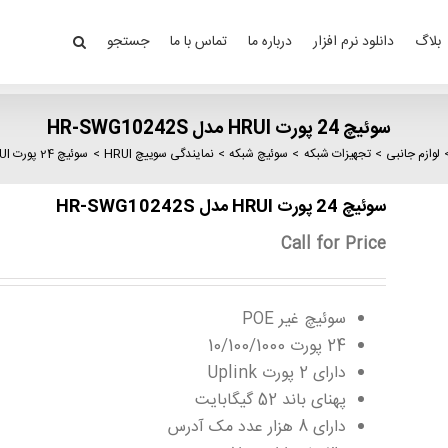
بلاگ
دانلود نرم افزار
درباره ما
تماس با ما
جستجو
سوئیچ 24 پورت HRUI مدل HR-SWG10242S
لوازم جانبی
تجهیزات شبکه
سوئیچ شبکه
نمایندگی سوییچ HRUI
سوئیچ 24 پورت HRUI مدل HR-SWG10242S
سوئیچ 24 پورت HRUI مدل HR-SWG10242S
Call for Price
سوئیچ غیر POE
24 پورت 10/100/1000
دارای 2 پورت Uplink
پهنای باند 52 گیگابایت
دارای 8 هزار عدد مک آدرس