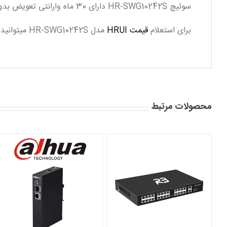
سوئیچ HR-SWG10242S دارای 30 ماه وارانتی تعویض بدون قید و شرط شرکت راش سیستم است.
برای استعلام
قیمت HRUI
مدل HR-SWG10242S میتوانید از طریق تماس با فروشگاه هایک لوک و ارتباط با کارشناسان فروش اقدام نمایید.
محصولات مرتبط