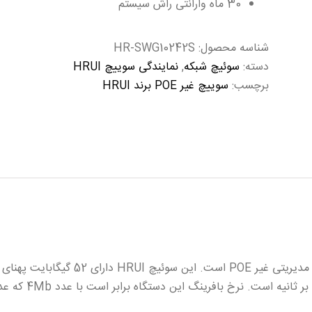
30 ماه وارانتی راش سیستم
شناسه محصول:
HR-SWG10242S
دسته:
سوئیچ شبکه
,
نمایندگی سوییچ HRUI
برچسب:
سوییچ غیر POE برند HRUI
سوئیچ 24 پورت HRUI مدل HR-SWG10242S 