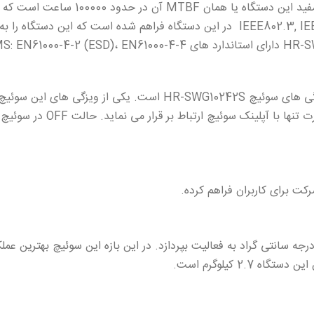
تعداد مک آدرس های دستگاه میزان 8 هزار
IEEE802.3, IEEE802.3u, IEEE802.3x, IEEE802.3ab, IEEE802.3ab در این دستگاه فر
کرده است. همچنین از لحاظ صنعتی نیز سوئیچ HR-SWG10242S دارای استا
ئیچ HR-SWG10242S می تواند در بازه دمایی 10 تا 50 درجه سانتی گراد به فعالیت بپردازد. در این با