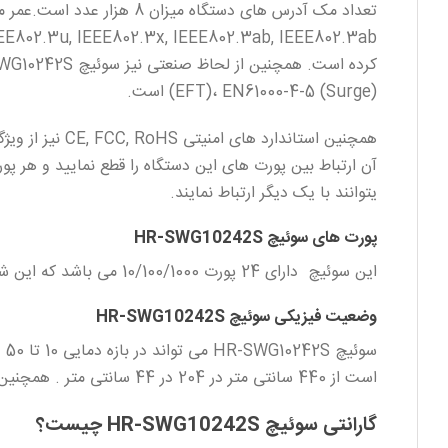
(EFT)، EN61000-4-5 (Surge) است.
یتوانند با یک دیگر ارتباط نمایند.
پورت های سوئیچ HR-SWG10242S
این سوئیچ دارای 24 پورت 10/100/1000 می باشد که این شرکت برای کاربران فراهم کرده.
وضعیت فیزیکی سوئیچ HR-SWG10242S
سو
است از 440 سانتی متر در 204 در 44 سانتی متر . همچنین این دستگاه 2.7 کیلوگرم است.
گارانتی سوئیچ HR-SWG10242S چیست؟