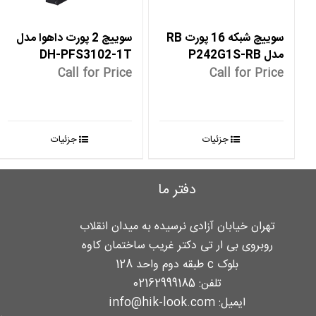
سوییچ شبکه 16 پورت RB
سوییچ 2 پورت داهوا مدل
مدل P242G1S-RB
DH-PFS3102-1T
Call for Price
Call for Price
جزئیات
جزئیات
دفتر ما
تهران خیابان آزادی نرسیده به میدان انقلاب
روبروی بی ار تی دکتر غریب ساختمان کاوه
بلوک c طبقه دوم واحد 128
تلفن:
02162999185
ایمیل:
info@hik-look.com