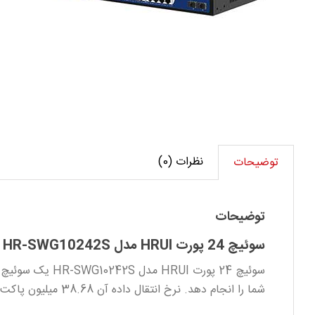
نظرات (0)
توضیحات
توضیحات
سوئیچ 24 پورت HRUI مدل HR-SWG10242S
شما را انجام دهد. نرخ انتقال داده آن 38.68 میلیون پاکت بر ثانیه است. نرخ بافرینگ این دستگاه برابر است با عدد 4Mb که عدد بسیار خوبی است.