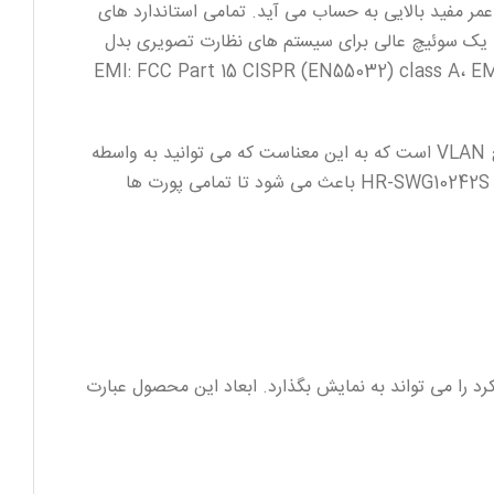
 عدد است.عمر مفید این دستگاه یا همان MTBF آن در حدود 100000 ساعت است که عمر مفید بالایی به حساب می آید. تمامی استاندارد های
اهم شده است که این دستگاه را به یک سوئیچ عالی برای سیستم های نظارت تصویری بدل
ندارد های EMI: FCC Part 15 CISPR (EN55032) class A، EMS: EN61000-4-2 (ESD)، EN61000-4-4
همچنین استاندارد های امنیتی CE, FCC, RoHS نیز از ویژگی های سوئیچ HR-SWG10242S است. یکی از ویزگی های این سوئیچ VLAN است که به این معناست که می توانید به واسطه
آن ارتباط بین پورت های این دستگاه را قطع نمایید و هر پورت تنها با آپلینک سوئیچ ارتباط بر قرار می نماید. حالت OFF در سوئیچ HR-SWG10242S باعث می شود تا تمامی پورت ها
زه این سوئیچ بهترین عملکرد را می تواند به نمایش بگذارد. ابعاد این محصول عبارت