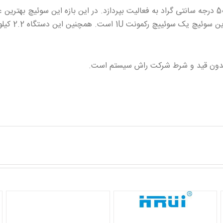
سوئیچ HR100-AF-8L2GN می تواند در بازه دمایی -10 تا 50 درجه سانتی گراد به فعالیت بپردازد. در این