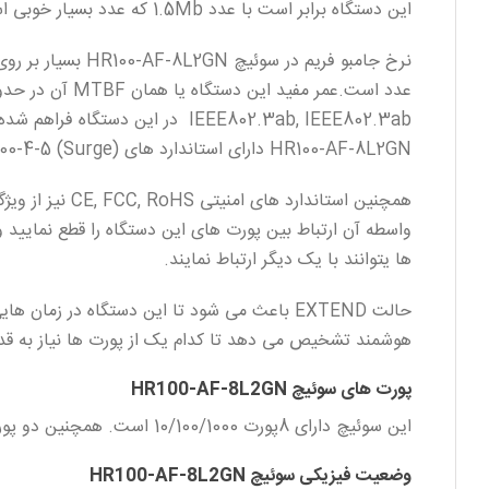
این دستگاه برابر است با عدد 1.5Mb که عدد بسیار خوبی است.
IEEE802.3ab, IEEE802.3ab در 
HR100-AF-8L2GN دارای استاندارد های EMI: FCC Part 15 CISPR (EN55032) class A، EMS: EN61000-4-2 (ESD)، EN61000-4-4 (EFT)، EN61000-4-5 (Surge) است.
ها یتوانند با یک دیگر ارتباط نمایند.
هوشمند تشخیص می دهد تا کدام یک از پورت ها نیاز به قدرت 
پورت های سوئیچ HR100-AF-8L2GN
این سوئیچ دارای 8پورت 10/100/1000 است. همچنین دو پورت آپلینک 10/100/1000 نیز از سوی کمپانی HRUI بر روی این سوئیچ قرار گرفته شده است.
وضعیت فیزیکی سوئیچ HR100-AF-8L2GN