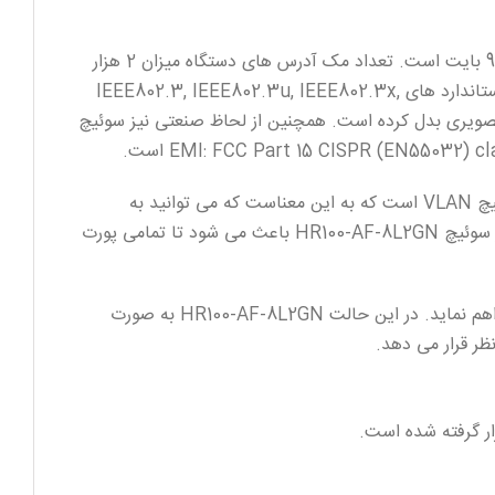
نرخ جامبو فریم در سوئیچ HR100-AF-8L2GN بسیار بر روی عملکرد دستگاه در انتقال پاکت های شبکه تاثیر گذار است برابر با 9216 بایت است. تعداد مک آدرس های دستگاه میزان 2 هزار
عدد است.عمر مفید این دستگاه یا همان MTBF آن در حدود 100000 ساعت است که عمر مفید بالایی به حساب می آید. تمامی استاندارد های IEEE802.3, IEEE802.3u, IEEE802.3x,
ای نظارت تصویری بدل کرده است. همچنین از لحاظ صنعتی نیز سوئیچ
همچنین استاندارد های امنیتی CE, FCC, RoHS نیز از ویژگی های سوئیچ HR100-AF-8L2GN است. یکی از ویزگی های این سوئیچ VLAN است که به این معناست که می توانید به
واسطه آن ارتباط بین پورت های این دستگاه را قطع نمایید و هر پورت تنها با آپلینک سوئیچ ارتباط بر قرار می نماید. حالت OFF در سوئیچ HR100-AF-8L2GN باعث می شود تا تمامی پورت
حالت EXTEND باعث می شود تا این دستگاه در زمان هایی که نیاز است 250 متر قدرت انتقال داده را برای هر یک از پورت ها فراهم نماید. در این حالت HR100-AF-8L2GN به صورت
ظر قرار می دهد.