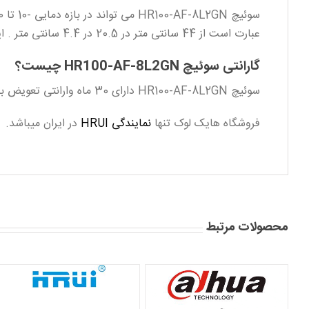
عبارت است از 44 سانتی متر در 20.5 در 4.4 سانتی متر . این سوئیچ یک سوئییچ رکمونت 1U است. همچنین این دستگاه 2.2 کیلوگرم است.
گارانتی سوئیچ HR100-AF-8L2GN چیست؟
سوئیچ HR100-AF-8L2GN دارای 30 ماه وارانتی تعویض بدون قید و شرط شرکت راش سیستم است.
فروشگاه هایک لوک تنها
نمایندگی HRUI
در ایران میباشد.
محصولات مرتبط