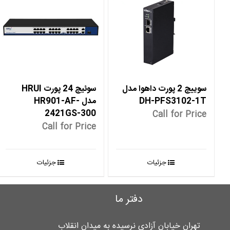
سوییچ 2 پورت داهوا مدل
سوئیچ 24 پورت HRUI
DH-PFS3102-1T
مدل HR901-AF-
2421GS-300
Call for Price
Call for Price
جزئیات
جزئیات
دفتر ما
تهران خیابان آزادی نرسیده به میدان انقلاب