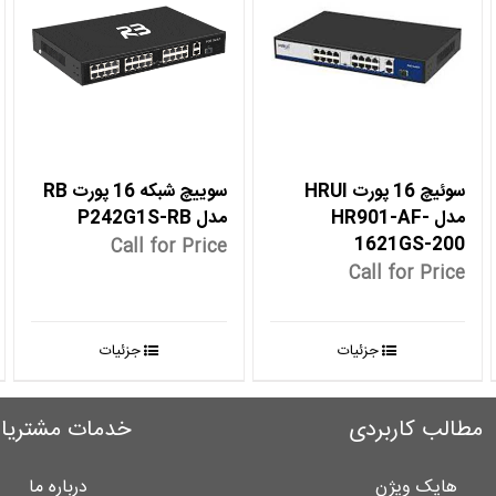
سوئیچ 16 پورت HRUI
سوییچ شبکه 16 پورت RB
مدل HR901-AF-
مدل P242G1S-RB
1621GS-200
Call for Price
Call for Price
جزئیات
جزئیات
مطالب کاربردی
خدمات مشتریا
هایک ویژن
درباره ما