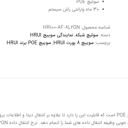
سوئیچ POE
30 ماه وارانتی راش سیستم
شناسه محصول:
HR100-AF-8L2GN
دسته:
سوئیچ شبکه
,
نمایندگی سوییچ HRUI
برچسب:
سوییچ 8 پورت HRUI
,
سوییچ POE برند HRUI
سوئیچ 8 پورت HRUI مدل HR100-AF-8L2GN یک سوئیچ POE است که قابلیت این را دارد تا علاوه بر ا