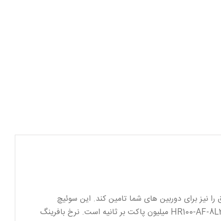
نتقال دیتا و اطلاعات برق را نیز برای دوربین های شما تامین کند. این سوئیچ
HRUI دارای 10.8 گیگابایت پهنای باند است که می تواند به خوبی وظیفه انتقال داده های شما را انجام دهد. نرخ انتقال داده HR100-AF-8L2GN میلیون پاکت بر ثانیه است. نرخ بافرینگ