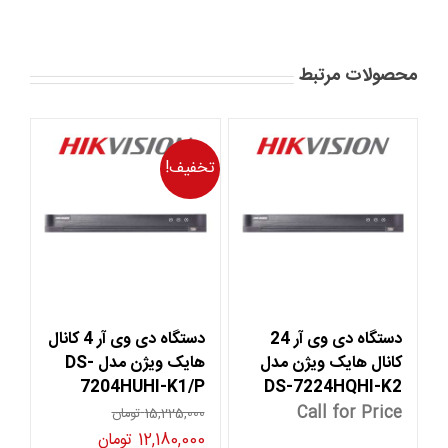
محصولات مرتبط
تخفیف!
دستگاه دی وی آر 24
دستگاه دی وی آر 4 کانال
کانال هایک ویژن مدل
هایک ویژن مدل DS-
7204HUHI-K1/P
DS-7224HQHI-K2
Call for Price
15,225,000
تومان
قیمت
قیمت
12,180,000
تومان