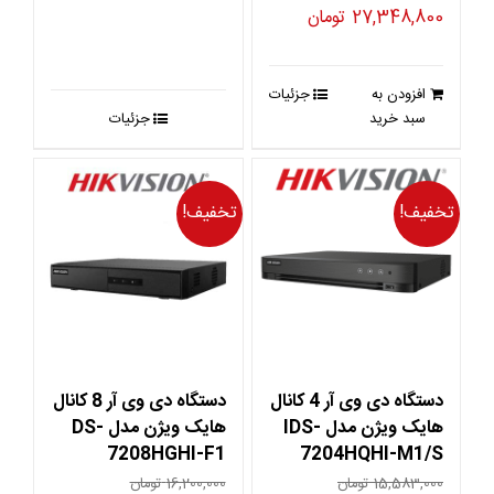
قیمت
قیمت
27,348,800
تومان
اصلی
فعلی
34,186,000 تومان
27,348,800 تومان
افزودن به
جزئیات
بود.
است.
سبد خرید
جزئیات
تخفیف!
تخفیف!
دستگاه دی وی آر 4 کانال
دستگاه دی وی آر 8 کانال
هایک ویژن مدل IDS-
هایک ویژن مدل DS-
7208HGHI-F1
7204HQHI-M1/S
15,583,000
تومان
16,200,000
تومان