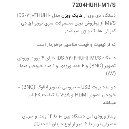
7204HUHI-M1/S
دستگاه دی وی ار
هایک ویژن
مدل iDS-7204HUHI-
M1/S از پرفروش ترین محصولات سری توربو اچ دی
کمپانی هایک ویژن میباشد.
که از کیفیت و قیمت مناسبی برخوردار است.
دستگاه iDS-7204HUHI-M1/S دارای 4 پورت ورودی
تصویر (BNC) و 4 عدد ورودی و 1 عدد خروجی صدا
(AV)
دو عدد پورت USB – خروجی تصویر انالوگ (BNC) –
خروجی تصویر HDMI و VGA یا کیفیت 4K نیز
میباشد.
ولتاژ ورودی این دستگاه بین 10 تا 14 ولت و جریان
مصرفی برابر با 2 امپر از نوع جریان ثابت DC