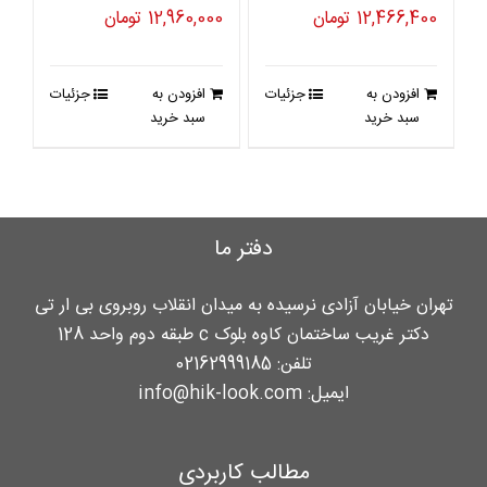
قیمت
قیمت
قیمت
قیمت
12,466,400
تومان
12,960,000
تومان
اصلی
فعلی
اصلی
فعلی
15,583,000 تومان
12,466,400 تومان
16,200,000 تومان
12,960,000 
افزودن به
جزئیات
افزودن به
جزئیات
بود.
است.
بود.
است.
سبد خرید
سبد خرید
دفتر ما
تهران خیابان آزادی نرسیده به میدان انقلاب روبروی بی ار تی
دکتر غریب ساختمان کاوه بلوک c طبقه دوم واحد 128
تلفن:
02162999185
ایمیل:
info@hik-look.com
مطالب کاربردی