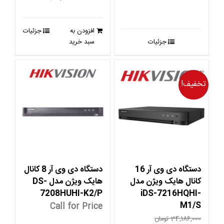
اصلی
فعلی
15,225,000 تومان
12,180,000 تو
افزودن به
جزئیات
بود.
است.
جزئیات
سبد خرید
تخفیف!
دستگاه دی وی آر 16
دستگاه دی وی آر 8 کانال
کانال هایک ویژن مدل
هایک ویژن مدل DS-
7208HUHI-K2/P
iDS-7216HQHI-
M1/S
Call for Price
34,186,000
تومان