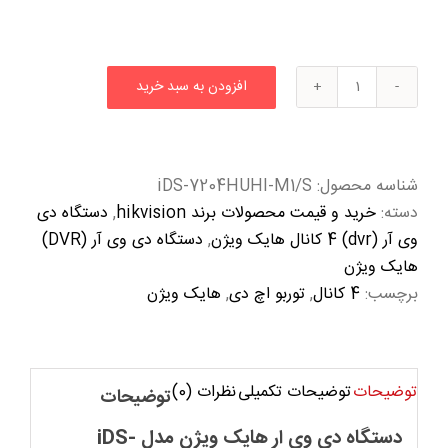
افزودن به سبد خرید
دستگاه
دی
وی
آر
شناسه محصول:
iDS-7204HUHI-M1/S
4
دسته:
خرید و قیمت محصولات برند hikvision
,
دستگاه دی
کانال
وی آر (dvr) 4 کانال هایک ویژن
,
دستگاه دی وی آر (DVR)
هایک
هایک ویژن
ویژن
برچسب:
4 کانال
,
توربو اچ دی
,
هایک ویژن
مدل
iDS-
7204HUHI-
توضیحات
توضیحات تکمیلی
نظرات (0)
M1/S
توضیحات
عدد
دستگاه دی وی ار هایک ویژن مدل iDS-