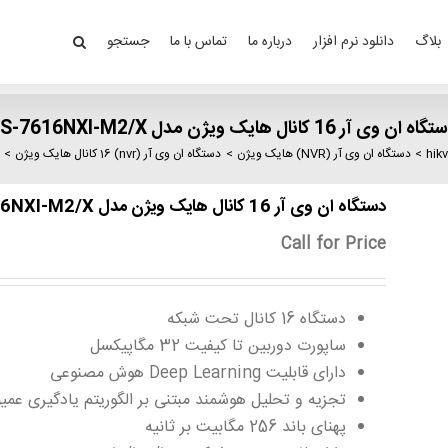
بلاگ
دانلود نرم افزار
درباره ما
تماس با ما
جستجو
اه ان وی آر 16 کانال هایک ویژن مدل iDS-7616NXI-M2/X
دستگاه ان وی آر (NVR) هایک ویژن
دستگاه ان وی آر (nvr) 16 کانال هایک ویژن
د
دستگاه ان وی آر 16 کانال هایک ویژن مدل iDS-7616NXI-M2/X
Call for Price
دستگاه 16 کانال تحت شبکه
ساپورت دوربین تا کیفیت 32 مگاپیکسل
دارای قابلیت Deep Learning هوش مصنوعی
تجزیه و تحلیل هوشمند مبتنی بر الگوریتم یادگیری عمی
پهنای باند 256 مگابیت بر ثانیه