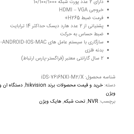
دارای 2 عدد پورت شبکه 10/100/1000
خروجی HDMI – VGA
فرمت ضبط H265+
پشتیانی از 2 عدد هارد دیسک حداکثر 14 ترابایت
ضبط حساس به حرکت
سازگاری با سیستم عامل های WINDOWS-ANDROID-IOS-MAC
بدنه فلزی
2 سال گارانتی معتبر (فراگستر-پارس ارتباط)
شناسه محصول:
iDS-7616NXI-M2/X
دسته:
خرید و قیمت محصولات برند hikvision
,
دستگاه ان وی آر (nvr) 16 ک
ویژن
برچسب:
NVR
,
تحت شبکه
,
هایک ویژن