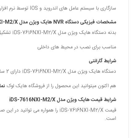
سازگاری با سیستم عامل های اندروید و IOS توسط نرم افزار IVMS-4500 و سیستم های ویندوز و مک توسط نرم افزار IVMS-4200
مشخصات فیزیکی دستگاه NVR هایک ویژن مدل iDS-7616NXI-M2/X
بدنه دستگاه هایک ویژن مدل iDS-7616NXI-M2/X تشکیل شده از فلز است .
مناسب برای نصب در محیط های داخلی
شرایط گارانتی
دستگاه هایک ویژن مدل iDS-7616NXI-M2/X دارای 2 سال گارانتی تعویض میباشد .
هم اکنون میتوانید این محصول را از فروشگاه هایک لوک
نما
شرایط قیمت هایک ویژن مدل iDS-7616NXI-M2/X
است.