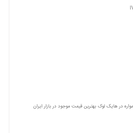
iDS-7616NXI-M را همواره می توانید در این صفحه مشاهده نمایید. قیمت هایک ویژن مدل iDS-7616NXI-M2/X همواره در هایک لوک بهترین قیمت موجود در بازار ایران