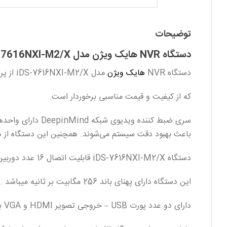
توضیحات
دستگاه NVR هایک ویژن مدل iDS-7616NXI-M2/X
دستگاه NVR
هایک ویژن
مدل iDS-7616NXI-M2/X از پرفروش ترین محصولات سری تحت شبکه کمپانی
که از کیفیت و قیمت مناسبی برخوردار است.
باعث بهبود دقت سیستم می‌شوند. همچنین این دستگاه از دوربین های AcuSense پش
دستگاه iDS-7616NXI-M2/X قابلیت اتصال 16 عدد دوربین تحت شبکه از طریق 2 عدد پورت شبکه 10/100/1000 را دارد .
این دستگاه دارای پهنای باند 256 مگابیت بر ثانیه میباشد .
دارای دو عدد پورت USB – خروجی تصویر HDMI و VGA با کیفیت 8K نیز میباشد .