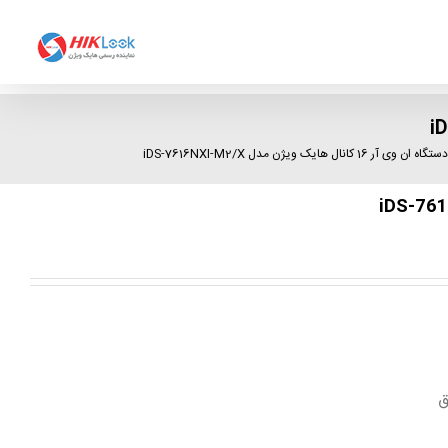
ستگاه ان وی آر 16 کانال هایک ویژن مدل iDS-7616NXI-M2/X
ق