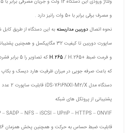
ولتاژ ورودی این دستگاه 12 ولت و جریان مصرفی برابر با 5 امپر از نوع جریان AC
و مصرف برقی برابر با 50 وات رانیز دارد .
نحوه اتصال
دوربین مداربسته
به این دستگاه از طریق کابل شبکه یا CAT 6 به متراژ حداکثر 200 متر و از طریق سوک
ساپورت دوربین تا کیفیت 32 مگاپیکسل و همچنین پشتیبانی از دوربین های ONVIF .
و فرمت ضبط +
/ H.265 که تصاویر را 5 برابر فشرده تر ضبط میکند
H.265
که باعث صرفه جویی در میزان ظرفیت هارد دیسک و بکاپ 
دستگاه مدل iDS-7616NXI-M2/X قابلیت ساپورت 2 عدد هارد دیسک تا ظرفیت 14 ترابایت را نیز دارد.
پشتیبانی از پروتکل های شبکه
 – SADP – NFS – iSCSI – UPnP – HTTPS – ONVIF
قابلیت ضبط حساس به حرکت و همچنین پخش همزمان 16 کانال پلی بک .