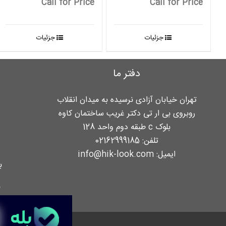
Call for Price
Call for Price
جزئیات
جزئیات
دفتر ما
تهران خیابان آزادی نرسیده به میدان انقلاب
روبروی بی ار تی دکتر غریب ساختمان کاوه
بلوک c طبقه دوم واحد 128
تلفن:
02162999185
ایمیل:
info@hik-look.com
ب
ن