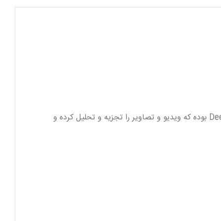
سری ضبط‌ کننده ویدیوی شبکه DeepinMind دارای واحدهای پردازش گرافیکی با کارایی بالا (GPU) و الگوریتم‌های Deep Learning بوده که ویدیو و تصاویر را تجزیه و تحلیل کرده و