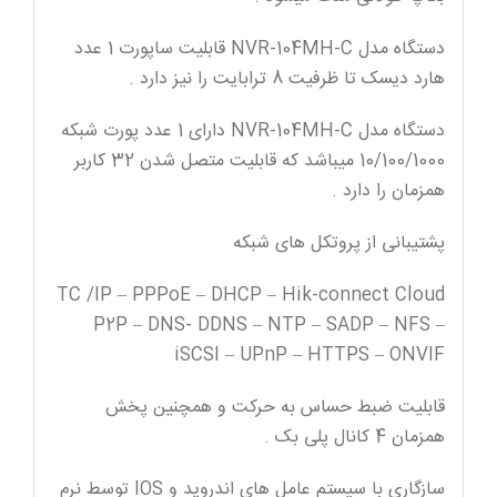
دستگاه مدل NVR-104MH-C قابلیت ساپورت 1 عدد
هارد دیسک تا ظرفیت 8 ترابایت را نیز دارد .
دستگاه مدل NVR-104MH-C دارای 1 عدد پورت شبکه
10/100/1000 میباشد که قابلیت متصل شدن 32 کاربر
همزمان را دارد .
پشتیبانی از پروتکل های شبکه
TC /IP – PPPoE – DHCP – Hik-connect Cloud
P2P – DNS- DDNS – NTP – SADP – NFS –
iSCSI – UPnP – HTTPS – ONVIF
قابلیت ضبط حساس به حرکت و همچنین پخش
همزمان 4 کانال پلی بک .
سازگاری با سیستم عامل های اندروید و IOS توسط نرم