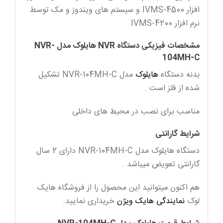
افزار IVMS-4500 و سیستم های ویندوز و مک توسط
نرم افزار IVMS-4200
مشخصات فیزیکی دستگاه NVR هایلوک مدل NVR-
104MH-C
بدنه دستگاه
هایلوک
مدل NVR-104MH-C تشکیل
شده از فلز است .
مناسب برای نصب در محیط های داخلی
شرایط گارانتی
دستگاه هایلوک مدل NVR-104MH-C دارای 2 سال
گارانتی تعویض میباشد .
هم اکنون میتوانید این محصول را از فروشگاه هایک
لوک
نمایندگی هایک ویژن
خریداری نمایید.