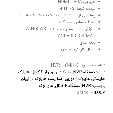
خروجی HDMI – VGA
فرمت ضبط H265 +
پشتیانی از 1 عدد هارد دیسک حداکثر 8 ترابایت
ضبط حساس به حرکت
سازگاری با سیستم عامل های WINDOWS-
ANDROID-IOS-MAC
بدنه فلزی
2سال گارانتی تعویض
شناسه محصول:
NVR-104MH-C
دسته:
دستگاه NVR
,
دستگاه ان وی ار 4 کانال
,
هایلوک |
نمایندگی هایلوک | دوربین مداربسته هایلوک در ایران
برچسب:
NVR
,
دستگاه 4 کانال
,
های لوک
Brand:
HILOOK