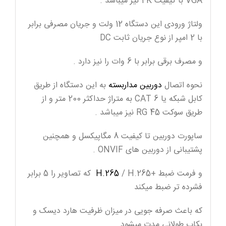
VGA با کیفیت 4K نیز میباشد .
ولتاژ ورودی این دستگاه 12 ولت و جریان مصرفی برابر
با 2 امپر از نوع جریان ثابت DC
و مصرف برقی برابر با 6 وات را نیز دارد .
نحوه اتصال
دوربین مداربسته
به این دستگاه از طریق
کابل شبکه یا CAT 6 به متراژ حداکثر 200 متر و از
طریق سوکت RG 45 نیز میباشد .
ساپورت دوربین تا کیفیت 8 مگاپیکسل و همچنین
پشتیبانی از دوربین های ONVIF .
و فرمت ضبط +
H.265
/ H.265 که تصاویر را 5 برابر
فشرده تر ضبط میکند
که باعث صرفه جویی در میزان ظرفیت هارد دیسک و
بکاپ طولانی مدت میشود .