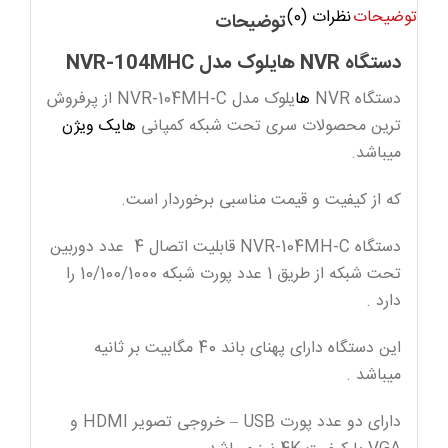
توضیحات
نظرات (0)
توضیحات
دستگاه NVR هایلوک مدل NVR-104MHC
دستگاه NVR
ها
یلوک مدل NVR-104MH-C از پرفروش
ترین محصولات سری تحت شبکه کمپانی
هایک ویژن
میباشد.
که از کیفیت و قیمت مناسبی برخوردار است.
دستگاه NVR-104MH-C قابلیت اتصال 4 عدد دوربین
تحت شبکه از طریق 1 عدد پورت شبکه 10/100/1000 را
دارد .
این دستگاه دارای پهنای باند 40 مگابیت بر ثانیه
میباشد .
دارای دو عدد پورت USB – خروجی تصویر HDMI و