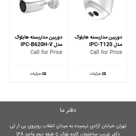
دوربین مداربسته هایلوک
دوربین مداربسته هایلوک
مدل IPC-T120
مدل IPC-B620H-V
Call for Price
Call for Price
جزئیات
جزئیات
دفتر ما
تهران خیابان آزادی نرسیده به میدان انقلاب روبروی بی ار تی
دکتر غریب ساختمان کاوه بلوک c طبقه دوم واحد 128