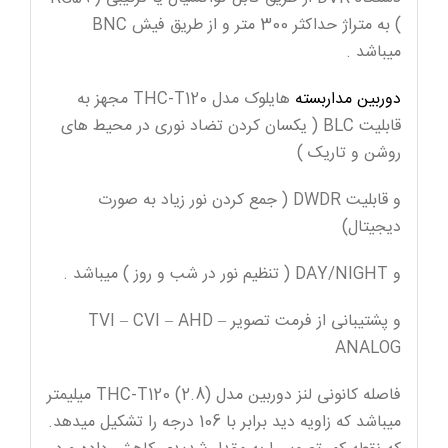
) به متراژ حداکثر 300 متر و از طریق فیش BNC
میباشد .
دوربین مداربسته
هایلوک مدل THC-T120 مجهز به
قابلیت BLC ( یکسان کردن تضاد نوری در محیط های
روشن و تاریک )
و قابلیت DWDR ( جمع کردن نور زیاد به صورت
دیجیتال)
و DAY/NIGHT ( تنظیم نور در شب و روز ) میباشد .
و پشتیبانی از فرمت تصویر TVI – CVI – AHD –
ANALOG
فاصله کانونی لنز دوربین مدل (THC-T120 (2.8 میلیمتر
میباشد که زاویه دید برابر با 106 درجه را تشکیل میدهد.