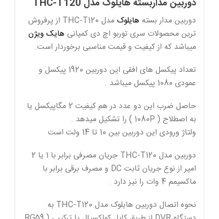
دوربین مداربسته هایلوک مدل THC-T120
دوربین مدار بسته
هایلوک
مدل THC-T120 از پرفروش
ترین محصولات سری توربو اچ دی کمپانی
هایک ویژن
میباشد که از کیفیت و قیمت مناسبی برخوردار است.
تعداد پیکسل های افقی این دوربین 1920 پیکسل و
عمودی 1080 پیکسل میباشد .
حاصل ضرب این دو عدد در هم کیفیت 2 مگاپیکسل یا
به اصطلاح ( 1080P ) را تشکیل میدهد .
ولتاژ ورودی این دوربین بین 10 تا 14 ولت است
دوربین مدل THC-T120 جریان مصرفی برابر با 1 یا 2
امپر از نوع جریان ثابت DC و مصرف برقی برابر با
ماکسیمم 4 وات را نیز دارد .
نحوه اتصال دوربین هایلوک مدل THC-T120 به
دستگاه DVR از طریق کابل کواکسیال یا ترکیبی ( RG59