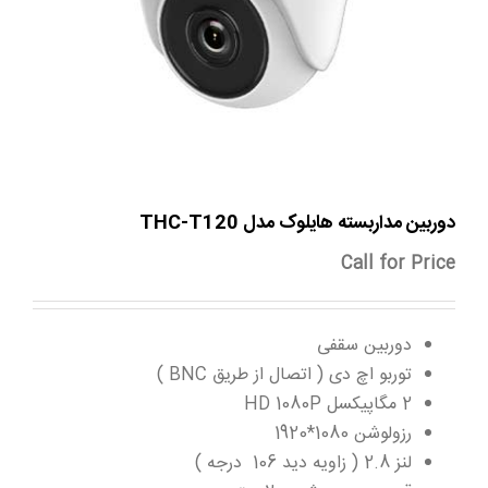
دوربین مداربسته هایلوک مدل THC-T120
Call for Price
دوربین سقفی
توربو اچ دی ( اتصال از طریق BNC )
2 مگاپیکسل HD 1080P
رزولوشن 1080*1920
لنز 2.8 ( زاویه دید 106 درجه )