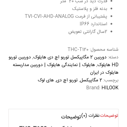
قدرت دید در شب 20 متر
بدنه فلز و پلاستیک
پشتیبانی از فرمت TVI-CVI-AHD-ANALOG
استاندارد IP66
2سال گارانتی تعویض
شناسه محصول:
THC-T120
دسته:
دوربین 2 مگاپیکسل توربو اچ دی هایلوک
,
دوربین توربو
HD هایلوک
,
هایلوک | نمایندگی هایلوک | دوربین مداربسته
هایلوک در ایران
برچسب:
2 مگاپیکسل
,
توربو اچ دی
,
های لوک
Brand:
HILOOK
توضیحات
نظرات (0)
توضیحات