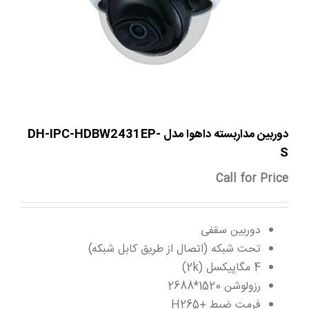
دوربین مداربسته داهوا مدل DH-IPC-HDBW2431EP-
S
Call for Price
دوربین سقفی
تحت شبکه (اتصال از طریق کابل شبکه)
4 مگاپیکسل (2k)
رزولوشن 1520*2688
فرمت ضبط +H265