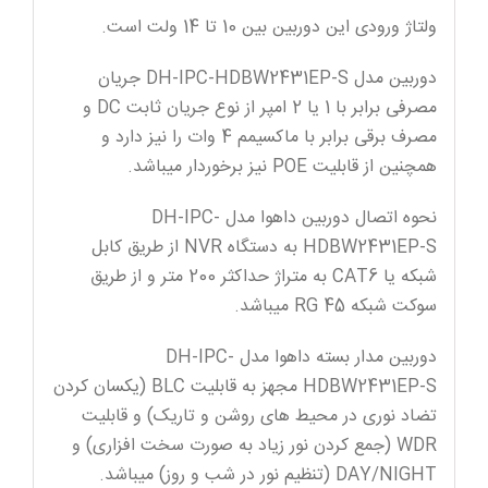
ولتاژ ورودی این دوربین بین 10 تا 14 ولت است.
دوربین مدل DH-IPC-HDBW2431EP-S جریان
مصرفی برابر با 1 یا 2 امپر از نوع جریان ثابت DC و
مصرف برقی برابر با ماکسیمم 4 وات را نیز دارد و
همچنین از قابلیت POE نیز برخوردار میباشد.
نحوه اتصال دوربین داهوا مدل DH-IPC-
HDBW2431EP-S به دستگاه NVR از طریق کابل
شبکه یا CAT6 به متراژ حداکثر 200 متر و از طریق
سوکت شبکه RG 45 میباشد.
دوربین مدار بسته داهوا مدل DH-IPC-
HDBW2431EP-S مجهز به قابلیت BLC (یکسان کردن
تضاد نوری در محیط های روشن و تاریک) و قابلیت
WDR (جمع کردن نور زیاد به صورت سخت افزاری) و
DAY/NIGHT (تنظیم نور در شب و روز) میباشد.