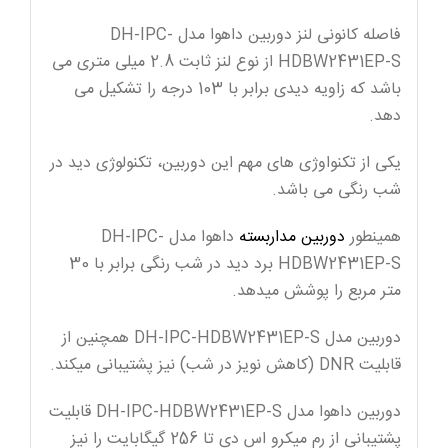
فاصله کانونی لنز دوربین داهوا مدل DH-IPC-
HDBW2431EP-S از نوع لنز ثابت 2.8 میلی متری می
باشد که زاویه دیدی برابر با 103 درجه را تشکیل می
دهد.
یکی از تکنواوژی های مهم این دوربین، تکنولوژی دید در
شب رنگی می باشد.
همینطور
دوربین مداربسته
داهوا مدل DH-IPC-
HDBW2431EP-S برد دید در شب رنگی برابر با 30
متر مربع را پوشش میدهد.
دوربین مدل DH-IPC-HDBW2431EP-S همچنین از
قابلیت DNR (کاهش نویز در شب) نیز پشتیبانی میکند.
دوربین داهوا مدل DH-IPC-HDBW2431EP-S قابلیت
پشتیبانی از رم میکرو اس دی تا 256 گیگابایت را نیز