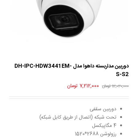
دوربین مداربسته داهوا مدل DH-IPC-HDW3441EM-
S-S2
قیمت
قیمت
7,212,000
تومان
12,020,000
تومان
اصلی
فعلی
12,020,000 تومان
7,212,000 تومان
دوربین سقفی
بود.
است.
تحت شبکه (اتصال از طریق کابل شبکه)
4 مگاپیکسل
رزولوشن 2688*1520