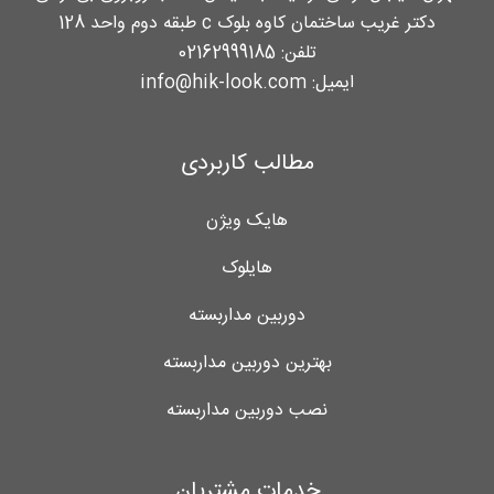
دکتر غریب ساختمان کاوه بلوک c طبقه دوم واحد 128
تلفن:
02162999185
ایمیل:
info@hik-look.com
مطالب کاربردی
هایک ویژن
هایلوک
دوربین مداربسته
بهترین دوربین مداربسته
نصب دوربین مداربسته
خدمات مشتریان