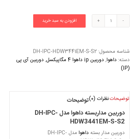
افزودن به سبد خرید
دوربین
مداربسته
داهوا
مدل
شناسه محصول:
DH-IPC-HDW3441EM-S-S2
DH-
دسته:
داهوا
,
دوربین ip داهوا 4 مگاپیکسل
,
دوربین آی پی
IPC-
(IP)
HDW3441EM-
S-
S2
توضیحات
نظرات (0)
عدد
توضیحات
دوربین مداربسته داهوا مدل DH-IPC-
HDW3441EM-S-S2
دوربین مدار بسته
داهوا
مدل DH-IPC-