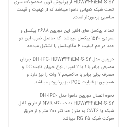
HDW3441EM-S-S2 از پرفروش ترین محصولات سری
تحت شبکه کمپانی داهوا میباشد که از کیفیت و قیمت
مناسبی برخوردار است.
تعداد پیکسل های افقی این دوربین 2688 پیکسل و
عمودی 1520 پیکسل میباشد که حاصل ضرب این دو
عدد در هم کیفیت 4 مگاپیکسل را تشکیل میدهد.
دوربین مدل DH-IPC-HDW3441EM-S-S2 جریان
مصرفی برابر با 1 یا 2 امپر از نوع جریان ثابت DC و
مصرف برقی برابر با ماکسیمم 7 وات را نیز دارد و
همچنین از قابلیت POE نیز برخوردار میباشد.
نحوه اتصال دوربین داهوا مدل DH-IPC-
HDW3441EM-S-S2 به دستگاه NVR از طریق کابل
شبکه یا CAT6 به متراژ حداکثر 200 متر و از طریق
سوکت شبکه RG 45 میباشد.