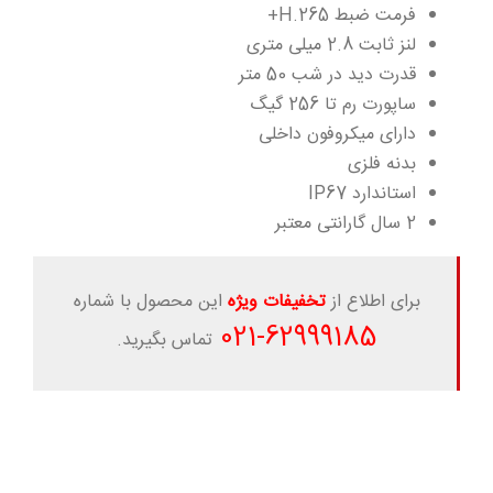
فرمت ضبط H.265+
لنز ثابت 2.8 میلی متری
قدرت دید در شب 50 متر
ساپورت رم تا 256 گیگ
دارای میکروفون داخلی
بدنه فلزی
استاندارد IP67
2 سال گارانتی معتبر
برای اطلاع از
تخفیفات ویژه
این محصول با شماره
-021
62999185
تماس بگیرید.