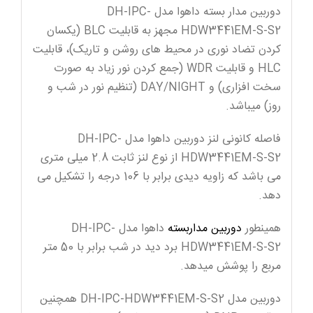
دوربین مدار بسته داهوا مدل DH-IPC-
HDW3441EM-S-S2 مجهز به قابلیت BLC (یکسان
کردن تضاد نوری در محیط های روشن و تاریک)، قابلیت
HLC و قابلیت WDR (جمع کردن نور زیاد به صورت
سخت افزاری) و DAY/NIGHT (تنظیم نور در شب و
روز) میباشد.
فاصله کانونی لنز دوربین داهوا مدل DH-IPC-
HDW3441EM-S-S2 از نوع لنز ثابت 2.8 میلی متری
می باشد که زاویه دیدی برابر با 106 درجه را تشکیل می
دهد.
همینطور
دوربین مداربسته
داهوا مدل DH-IPC-
HDW3441EM-S-S2 برد دید در شب برابر با 50 متر
مربع را پوشش میدهد.
دوربین مدل DH-IPC-HDW3441EM-S-S2 همچنین