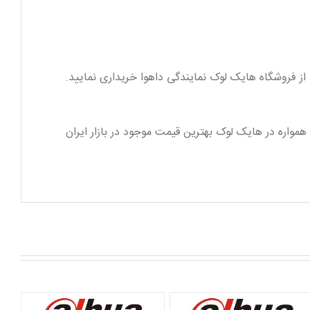
یمت DH-IPC-HDW5431RP-ZE را همواره می توانید در این صفحه مشاهده نمایید. قیمت داهوا DH-IPC-HDW5431RP-ZE همواره در هایک لوک بهترین قیمت موجود در بازار ایران