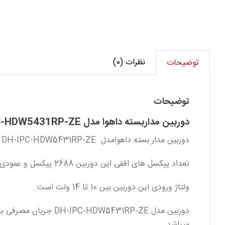
نظرات (0)
توضیحات
توضیحات
دوربین مداربسته داهوا مدل DH-IPC-HDW5431RP-ZE
دوربین مدار بسته داهوامدل DH-IPC-HDW5431RP-ZE از پرفروش ترین محصولات سری تحت شبکه کمپانی
تعداد پیکسل های افقی این دوربین 2688 پیکسل و عمودی 1520 پیکسل میباشد که حاصل ضرب این دو عدد در هم کیفیت 4 مگاپیکسل را تشکیل میدهد.
ولتاژ ورودی این دوربین بین 10 تا 14 ولت است.
میباشد.