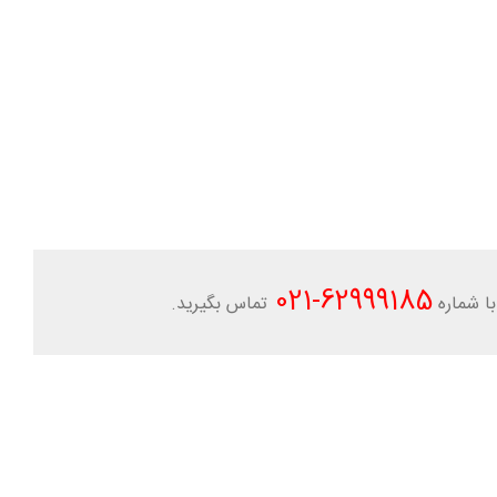
-021
62999185
ا شماره
تماس بگیرید.