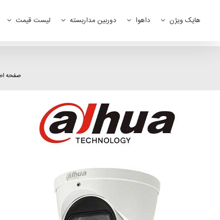
Ski
t
هایک ویژن
داهوا
دوربین مداربسته
لیست قیمت
conten
صفحه اص