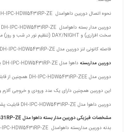
نحوه اتصال دوربین داهوامدل DH-IPC-HDW5431RP-ZE به دستگاه NVR از طریق کابل شبکه یا CAT6 به متراژ حداکثر 200 متر و از طریق سوکت شبکه RG 45 میباشد.
سخت افزاری) و DAY/NIGHT (تنظیم نور در شب و روز) میباشد.
فاصله کانونی لنز دوربین مدل DH-IPC-HDW5431RP-ZE از نوع موتورایز (2.7 به 12 میلی متر) میباشد که زاویه دید متغیری را تشکیل میدهد.
دوربین مداربسته
داهوا مدل DH-IPC-HDW5431RP-ZE برد دید در شبی برابر با 50 متر مربع را پوشش میدهد .
دوربین مدل DH-IPC-HDW5431RP-ZEE همچنین از قابلیت DNR (کاهش نویز در شب) نیز پشتیبانی میکند.
این دوربین همچنین دارای یک عدد ورودی و خروجی آلارم 
دوربین داهوا مدل DH-IPC-HDW5431RP-ZE قابلیت پشتیبانی از رم میکرو اس دی تا 128 گیگابایت را نیز دارا می باشد.
مشخصات فیزیکی دوربین مدار بسته داهوا مدل DH-IPC-HDW5431RP-ZE
بدنه دوربین مداربسته داهوامدل DH-IPC-HDW5431RP-ZE تشکیل شده از فلز است و مقاوم در برابر باراندگی و گرد و خاک یا به اصطلاح استاندارد (IP67).