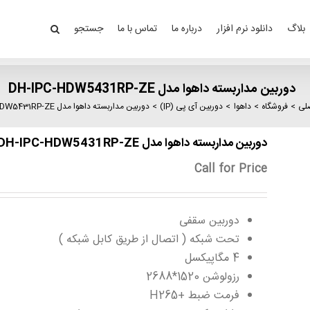
بلاگ
دانلود نرم افزار
درباره ما
تماس با ما
جستجو
دوربین مداربسته داهوا مدل DH-IPC-HDW5431RP-ZE
لی
فروشگاه
داهوا
دوربین آی پی (IP)
دوربین مداربسته داهوا مدل DH-IPC-HDW5431RP-ZE
دوربین مداربسته داهوا مدل DH-IPC-HDW5431RP-ZE
Call for Price
دوربین سقفی
تحت شبکه ( اتصال از طریق کابل شبکه )
4 مگاپیکسل
رزولوشن 1520*2688
فرمت ضبط +H265