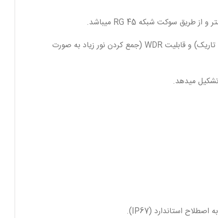
دوربین مدار بسته داهوامدل DH-IPC-HDW5431RP-ZE مجهز به قابلیت BLC (یکسان کردن تضاد نوری در محیط های روشن و تاریک) و قابلیت WDR (جمع کردن نور زیاد به صورت