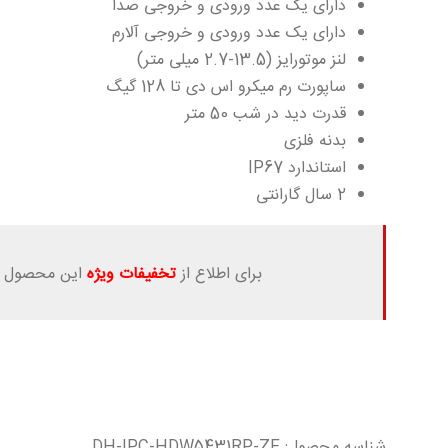
دارای یک عدد ورودی و خروجی صدا
دارای یک عدد ورودی و خروجی آلارم
لنز موتورایز (13.5-2.7 میلی متر)
ساپورت رم میکرو اس دی تا 128 گیگ
قدرت دید در شب 50 متر
بدنه فلزی
استاندارد IP67
2 سال گارانتی
برای اطلاع از
تخفیفات ویژه
این محصول ب
شناسه محصول:
DH-IPC-HDW5431RP-ZE