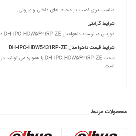
مناسب برای نصب در محیط های داخلی و بیرونی.
شرایط گارانتی
دوربین مداربسته داهوامدل DH-IPC-HDW5431RP-ZE دارای 2 سال گارانتی تعویض میباشد. هم اکنون میتوانید این محصول را از فروشگاه هایک لوک نمایندگی داهوا خریداری نمایید.
شرایط قیمت داهوا مدل DH-IPC-HDW5431RP-ZE
است.
محصولات مرتبط