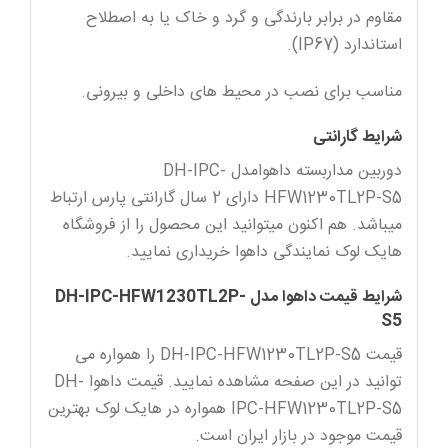
مقاوم در برابر بارندگی و گرد و خاک یا به اصطلاح
استاندارد (IP67).
مناسب برای نصب در محیط های داخلی و بیرونی.
شرایط گارانتی
دوربین مداربسته داهوامدل DH-IPC-
HFW1230TL2P-S5 دارای 2 سال گارانتی پارس ارتباط
میباشد. هم اکنون میتوانید این محصول را از فروشگاه
هایک لوک نمایندگی داهوا خریداری نمایید.
شرایط قیمت داهوا مدل DH-IPC-HFW1230TL2P-
S5
قیمت DH-IPC-HFW1230TL2P-S5 را همواره می
توانید در این صفحه مشاهده نمایید. قیمت داهوا DH-
IPC-HFW1230TL2P-S5 همواره در هایک لوک بهترین
قیمت موجود در بازار ایران است.