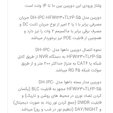
ولتاژ ورودی این دوربین بین 10 تا 14 ولت است.
دوربین مدل DH-IPC-HFW1230TL2P-S5 جریان
مصرفی برابر با 1 یا 2 امپر از نوع جریان ثابت DC و
مصرف برقی برابر با ماکسیمم 2 وات را نیز دارد و
همچنین از قابلیت POE نیز برخوردار میباشد.
نحوه اتصال دوربین داهوا مدل DH-IPC-
HFW1230TL2P-S5 به دستگاه NVR از طریق کابل
شبکه یا CAT6 به متراژ حداکثر 200 متر و از طریق
سوکت شبکه RG 45 میباشد.
دوربین مدار بسته داهوا مدل DH-IPC-
HFW1230TL2P-S5 مجهز به قابلیت BLC (یکسان
کردن تضاد نوری در محیط های روشن و تاریک) و
قابلیت DWDR (جمع کردن نور زیاد به صورت دیجیتال)
و DAY/NIGHT (تنظیم نور در شب و روز) میباشد.