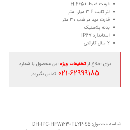
فرمت ضبط +H.265
لنز ثابت 3.6 میلی متر
قدرت دید در شب 30 متر
بدنه پلاستیک
استاندارد IP67
2 سال گارانتی
برای اطلاع از
تخفیفات ویژه
این محصول با شماره
-021
62999185
تماس بگیرید.
شناسه محصول:
DH-IPC-HFW1230TL2P-S5