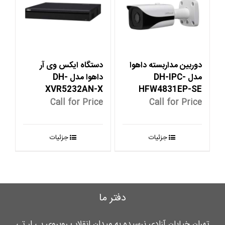
دوربین مداربسته داهوا
دستگاه ایکس وی آر
مدل DH-IPC-
داهوا مدل DH-
XVR5232AN-X
HFW4831EP-SE
Call for Price
Call for Price
جزئیات
جزئیات
دفتر ما
تهران خیابان آزادی نرسیده به میدان انقلاب روبروی بی ار تی