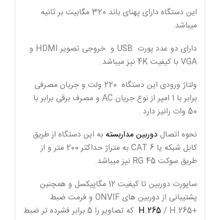
این دستگاه دارای پهنای باند 320 مگابیت بر ثانیه
میباشد.
دارای دو عدد پورت USB و خروجی تصویر HDMI و
VGA با کیفیت 4K نیز میباشد.
ولتاژ ورودی این دستگاه 220 ولت و جریان مصرفی
برابر با 1 امپر از نوع جریان AC و مصرف برقی برابر با
50 وات رانیز دارد .
نحوه اتصال
دوربین مداربسته
به این دستگاه از طریق
کابل شبکه یا CAT 6 به متراژ حداکثر 200 متر و از
طریق سوکت RG 45 نیز میباشد.
ساپورت دوربین تا کیفیت 12 مگاپیکسل و همچنین
پشتیبانی از دوربین های ONVIF و فرمت ضبط
+
H.265
/ H.265 که تصاویر را 5 برابر فشرده تر ضبط