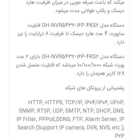
میکند که باعث صرفه جویی در میزان ظرفیت هارد
دیسک و بکاپ طولانی مدت میشود.
دستگاه مدل DH-NVR5432-16P-4KS2 قابلیت
ساپورت 4 عدد هارد دیسک تا ظرفیت 8 ترابایت را نیز
دارد .
دستگاه مدل DH-NVR5432-16P-4KS2 دارای 2 عدد
پورت شبکه 10/100/1000 میباشد که قابلیت متصل شدن
128 کاربر همزمان را دارد.
پشتیبانی از پروتکل های شبکه
HTTP, HTTPS, TCP/IP, IPv4/IPv6, UPnP,
SNMP, RTSP, UDP, SMTP, NTP, DHCP, DNS,
IP Filter, PPPoE,DDNS, FTP, Alarm Server, IP
Search (Support IP camera, DVR, NVS, etc.),
P2P