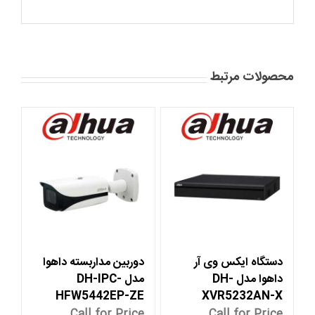
محصولات مرتبط
دستگاه ایکس وی آر
دوربین مداربسته داهوا
داهوا مدل DH-
مدل DH-IPC-
HFW5442EP-ZE
XVR5232AN-X
Call for Price
Call for Price