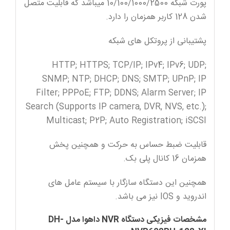
پورت شبکه 10/100/1000/2500 میباشد که قابلیت متصل
شدن 128 کاربر همزمان را دارد.
پشتیبانی از پروتکل های شبکه
HTTP; HTTPS; TCP/IP; IPv4; IPv6; UDP;
SNMP; NTP; DHCP; DNS; SMTP; UPnP; IP
Filter; PPPoE; FTP; DDNS; Alarm Server; IP
Search (Supports IP camera, DVR, NVS, etc.);
Multicast; P2P; Auto Registration; iSCSI
قابلیت ضبط حساس به حرکت و همچنین پخش
همزمان 16 کانال پلی بک.
همچنین این دستگاه سازگار با سیستم عامل های
اندروید و IOS نیز می باشد.
مشخصات فیزیکی دستگاه NVR داهوا مدل DH-