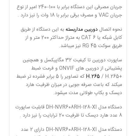
جریان مصرفی این دستگاه برابر با 100–240 امپر از نوع
جریان VAC و مصرف برقی برابر با 18 وات را نیز دارد .
نحوه اتصال
دوربین مداربسته
به این دستگاه از طریق
کابل شبکه یا CAT 6 به متراژ حداکثر 200 متر و از
طریق سوکت RG 45 نیز میباشد.
ساپورت دوربین تا کیفیت 32 مگاپیکسل و همچنین
پشتیبانی از دوربین های ONVIF و فرمت ضبط
+
H.265
/ H.265 که تصاویر را 5 برابر فشرده تر ضبط
میکند که باعث صرفه جویی در میزان ظرفیت هارد
دیسک و بکاپ طولانی مدت میشود.
دستگاه مدل DH-NVR608RH-128-XI قابلیت ساپورت
8 عدد هارد دیسک تا ظرفیت 20 ترابایت را نیز دارد .
دستگاه مدل DH-NVR608RH-128-XI دارای 2 عدد