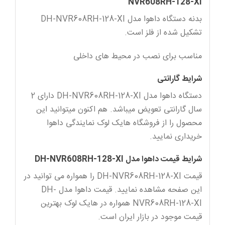
NVR608RH-128-XI
بدنه دستگاه داهوا مدل DH-NVR608RH-128-XI
تشکیل شده از فلز است.
مناسب برای نصب در محیط های داخلی
شرایط گارانتی
دستگاه داهوا مدل DH-NVR608RH-128-XI دارای 2
سال گارانتی تعویض میباشد. هم اکنون میتوانید این
محصول را از فروشگاه هایک لوک نمایندگی داهوا
خریداری نمایید.
شرایط قیمت داهوا مدل DH-NVR608RH-128-XI
قیمت DH-NVR608RH-128-XI را همواره می توانید در
این صفحه مشاهده نمایید. قیمت داهوا مدل DH-
NVR608RH-128-XI همواره در هایک لوک بهترین
قیمت موجود در بازار ایران است.