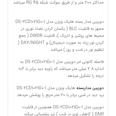
حداکثر 200 متر و از طریق سوکت شبکه RG 45 میباشد
.
دوربین مدار بسته هایک ویژن مدل DS-2CD1021G0-I
مجهز به قابلیت BLC ( یکسان کردن تضاد نوری در
محیط های روشن و تاریک )، قابلیت DWDR ( جمع
کردن نور زیاد به صورت دیجیتال) و DAY/NIGHT (
تنظیم نور در شب و روز ) میباشد .
فاصله کانونی لنز دوربین مدل DS-2CD1021G0-I به
اندازه 2.8 میلی متر میباشد که زاویه دید برابر با 106
درجه را تشکیل میدهد.
دوربین مداربسته
هایک ویژن مدل DS-2CD1021G0-I
برد دید در شبی برابر با 20 متر مربع را پوشش میدهد .
دوربین مدل DS-2CD1021G0-I همچنین از قابلیت
DNR ( کاهش نویز در شب ) نیز پشتیبانی میکند