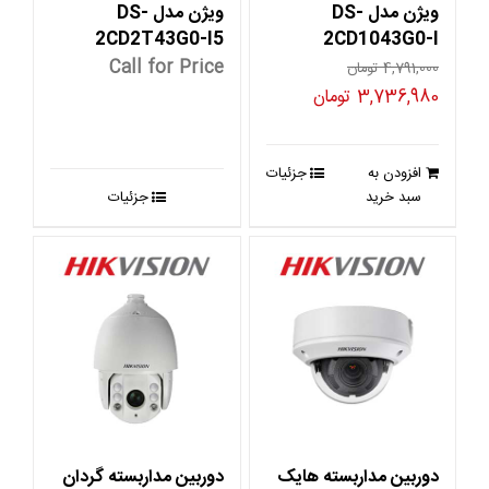
ویژن مدل DS-
ویژن مدل DS-
2CD2T43G0-I5
2CD1043G0-I
Call for Price
4,791,000
تومان
قیمت
قیمت
3,736,980
تومان
اصلی
فعلی
4,791,000 تومان
3,736,980 تومان
افزودن به
جزئیات
بود.
است.
سبد خرید
جزئیات
دوربین مداربسته هایک
دوربین مداربسته گردان