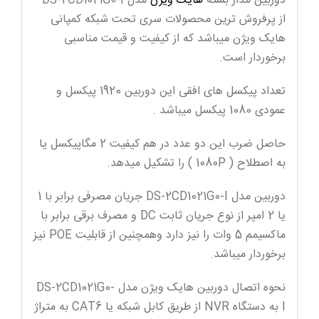
دوربین مدار بسته
هایک ویژن
مدل DS-2CD1021G0-I
از پرفروش ترین محصولات سری تحت شبکه کمپانی
هایک ویژن میباشد که از کیفیت و قیمت مناسبی
برخوردار است.
تعداد پیکسل های افقی این دوربین 1920 پیکسل و
عمودی 1080 پیکسل میباشد .
حاصل ضرب این دو عدد در هم کیفیت 2 مگاپیکسل یا
به اصطلاح ( 1080P ) را تشکیل میدهد.
دوربین مدل DS-2CD1021G0-I جریان مصرفی برابر با 1
یا 2 امپر از نوع جریان ثابت DC و مصرف برقی برابر با
ماکسیمم 5 وات را نیز دارد وهمچنین از قابلیت POE نیز
برخوردار میباشد.
نحوه اتصال دوربین هایک ویژن مدل DS-2CD1021G0-
I به دستگاه NVR از طریق کابل شبکه یا CAT6 به متراژ