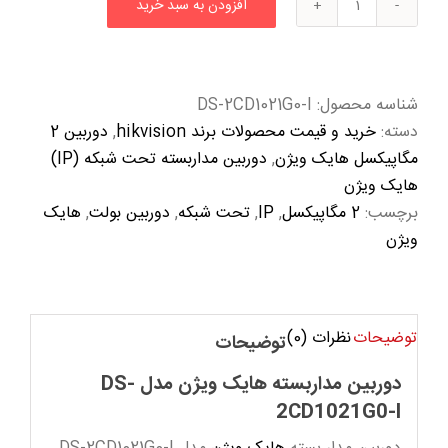
افزودن به سبد خرید
دوربین
مداربسته
هایک
ویژن
شناسه محصول:
DS-2CD1021G0-I
مدل
دسته:
خرید و قیمت محصولات برند hikvision
,
دوربین 2
DS-
مگاپیکسل هایک ویژن
,
دوربین مداربسته تحت شبکه (IP)
2CD1021G0-
هایک ویژن
I
برچسب:
2 مگاپیکسل
,
IP
,
تحت شبکه
,
دوربین بولت
,
هایک
عدد
ویژن
توضیحات
نظرات (0)
توضیحات
دوربین مداربسته هایک ویژن مدل DS-
2CD1021G0-I