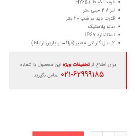
فرمت ضبط +H265
لنز 2.8 میلی متر
قدرت دید در شب 20 متر
بدنه پلاستیک
استاندارد IP67
2 سال گارانتی معتبر (فراگستر-پارس ارتباط)
برای اطلاع از
تخفیفات ویژه
این محصول با شماره
-021
62999185
تماس بگیرید.