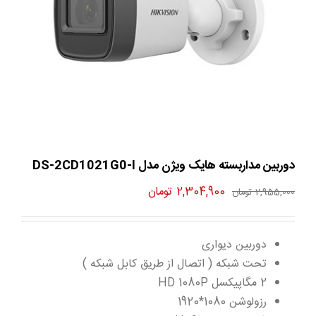
دوربین مداربسته هایک ویژن مدل DS-2CD1021G0-I
قیمت
قیمت
2,304,900
تومان
2,955,000
تومان
اصلی
فعلی
2,955,000 تومان
2,304,900 تومان
دوربین دیواری
بود.
است.
تحت شبکه ( اتصال از طریق کابل شبکه )
2 مگاپیکسل HD 1080P
رزولوشن 1080*1920