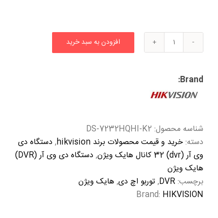
افزودن به سبد خرید
دستگاه
دی
وی
Brand:
آر
32
کانال
هایک
شناسه محصول:
DS-7232HQHI-K2
ویژن
دسته:
خرید و قیمت محصولات برند hikvision
,
دستگاه دی
مدل
وی آر (dvr) 32 کانال هایک ویژن
,
دستگاه دی وی آر (DVR)
DS-
هایک ویژن
7232HQHI-
برچسب:
DVR
,
توربو اچ دی
,
هایک ویژن
K2
Brand:
HIKVISION
عدد