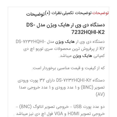
توضیحات
توضیحات تکمیلی
نظرات (0)
توضیحات
دستگاه دی وی ار هایک ویژن مدل DS-
7232HQHI-K2
دستگاه دی وی ار
هایک ویژن
مدل DS-7232HQHI-
K2 از پرفروش ترین محصولات سری توربو اچ دی
کمپانی
هایک ویژن
میباشد.
که از کیفیت و قیمت مناسبی برخوردار است.
دستگاه DS-7232HQHI-K2 دارای 32 پورت ورودی
تصویر (BNC) و 1 عدد ورودی و 1 عدد خروجی صدا
(AV)
دو عدد پورت USB – خروجی تصویر انالوگ (BNC) –
خروجی تصویر HDMI و VGA فول اچ دی نیز میباشد .