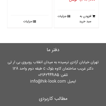
اصلی
فعلی
11,927,000 تومان
9,303,000 تومان
افزودن به
جزئیات
بود.
است.
سبد خرید
جزئیات
دفتر ما
تهران خیابان آزادی نرسیده به میدان انقلاب روبروی بی ار تی
دکتر غریب ساختمان کاوه بلوک c طبقه دوم واحد 128
تلفن:
02162999185
ایمیل:
info@hik-look.com
مطالب کاربردی