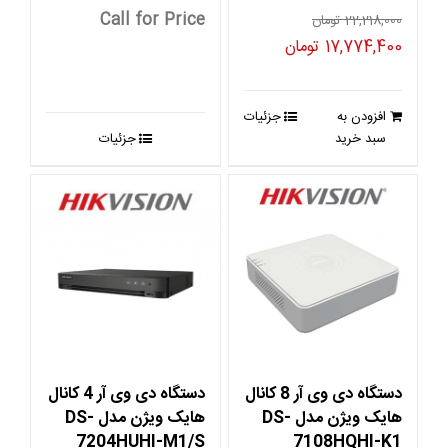
Call for Price
22,218,000
تومان
قیمت
قیمت
17,774,400
تومان
اصلی
فعلی
22,218,000 تومان
17,774,400 تومان
افزودن به
جزئیات
بود.
است.
سبد خرید
جزئیات
دستگاه دی وی آر 8 کانال
دستگاه دی وی آر 4 کانال
هایک ویژن مدل DS-
هایک ویژن مدل DS-
7204HUHI-M1/S
7108HQHI-K1