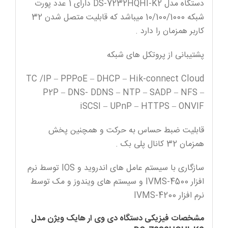
دستگاه مدل DS-7232HQHI-K2 دارای 1 عدد پورت
شبکه 10/100/1000 میباشد که قابلیت متصل شدن 32
کاربر همزمان را دارد .
پشتیبانی از پروتکل های شبکه
TC /IP – PPPoE – DHCP – Hik-connect Cloud
P2P – DNS- DDNS – NTP – SADP – NFS –
iSCSI – UPnP – HTTPS – ONVIF
قابلیت ضبط حساس به حرکت و همچنین پخش
همزمان 32 کانال پلی بک .
سازگاری با سیستم عامل های اندروید و IOS توسط نرم
افزار IVMS-4500 و سیستم های ویندوز و مک توسط
نرم افزار IVMS-4200
مشخصات فیزیکی دستگاه دی وی ار هایک ویژن مدل