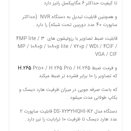
تا کیفیت حداکثر 6 مگاپیکسل رانیز دارد .
و همچنین قابلیت تبدیل به دستگاه NVR (حداکثر
ساپورت 40 عدد دوربین تحت شبکه) را دارد .
قابلیت ضبط تصاویر با رزولیشون های 4MP lite / 3
MP / 1080p / 1080p lite / 720p / WD1 / 4CIF /
VGA / CIF
و فرمت ضبط
H.265
Pro+ / H.265 Pro / H.265
که تصاویر را 10 برابر فشرده تر ضبط میکند
که باعث صرفه جویی در میزان ظرفیت هارد دیسک و
بکاپ طولانی مدت میشود .
دستگاه مدل DS-7232HQHI-K2 قابلیت ساپورت 2
عدد هارد دیسک تا ظرفیت 10 ترابایت را نیز دارد .